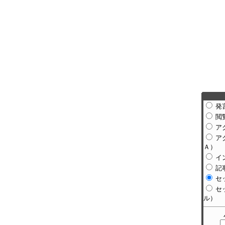
発
閲
ア
ア
Ａ）
イ
記
セ
セ
ル）