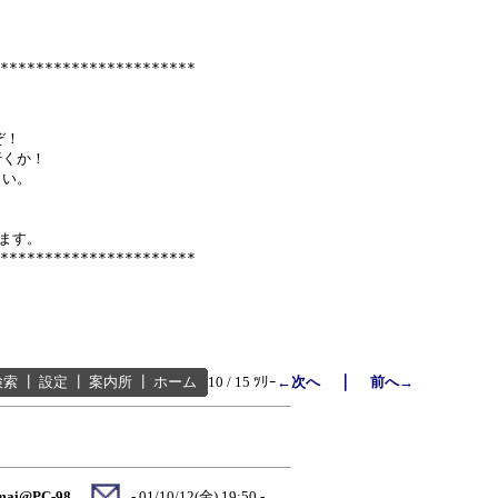
**********************

！

くか！

い。

ます。

｜
検索
┃
設定
┃
案内所
┃
ホーム
10 / 15 ﾂﾘｰ
←次へ
前へ→
mai@PC-98。
- 01/10/12(金) 19:50 -