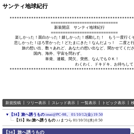
サンティ地球紀行
   ****************************************************
          　　       ============================

              　      新装開店　サンティ地球紀行

          　　       ============================

　　  楽しかった！面白かった！嬉しかった！感動した！　もう一度行くぞ
　　　悲しかった！ほろ苦かった！どたまにきた！なんだよっ！　二度と行
　　　　　旅の想い出、数々あれど、あなたの想い出など、聞かせてくださ
　　　　　　　　国内、海外、宇宙を問わず、

　　　　　　　　　　　単発、連載、間欠、突然、なんでもＯＫ！

　　　　　　      　　　　　　　　　わくわく、ドキドキ、お待ちして
新規投稿
┃
ツリー表示
┃
スレッド表示
┃
一覧表示
┃
トピック表示
┃
▼
【34】旅へ誘うもの
imai@PC-98。
01/10/12(金) 19:50
【35】Re:旅へ誘うもの
♪♪まつら
01/10/31(水) 0:50
【34】旅へ誘うもの
i