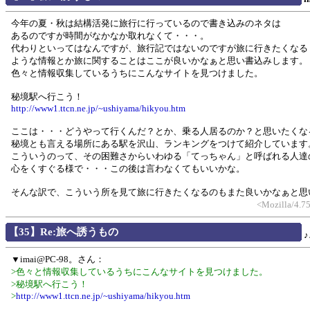
今年の夏・秋は結構活発に旅行に行っているので書き込みのネタは
あるのですが時間がなかなか取れなくて・・・。
代わりといってはなんですが、旅行記ではないのですが旅に行きたくなる
ような情報とか旅に関することはここが良いかなぁと思い書込みします。
色々と情報収集しているうちにこんなサイトを見つけました。
秘境駅へ行こう！
http://www1.ttcn.ne.jp/~ushiyama/hikyou.htm
ここは・・・どうやって行くんだ？とか、乗る人居るのか？と思いたくな
秘境とも言える場所にある駅を沢山、ランキングをつけて紹介しています
こういうのって、その困難さからいわゆる「てっちゃん」と呼ばれる人達
心をくすぐる様で・・・この後は言わなくてもいいかな。
そんな訳で、こういう所を見て旅に行きたくなるのもまた良いかなぁと思
<Mozilla/4.75
【35】Re:旅へ誘うもの
▼imai@PC-98。さん：
>色々と情報収集しているうちにこんなサイトを見つけました。
>秘境駅へ行こう！
>
http://www1.ttcn.ne.jp/~ushiyama/hikyou.htm