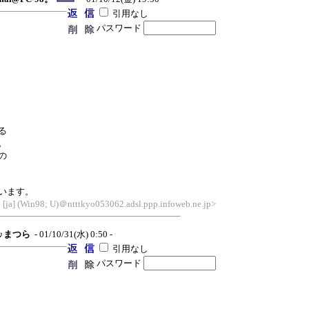
引用なし
パスワード
る
。
の
います。
 [ja] (Win98; U)＠ntttkyo053062.adsl.ppp.infoweb.ne.jp>
♪♪まつら
- 01/10/31(水) 0:50 -
引用なし
パスワード