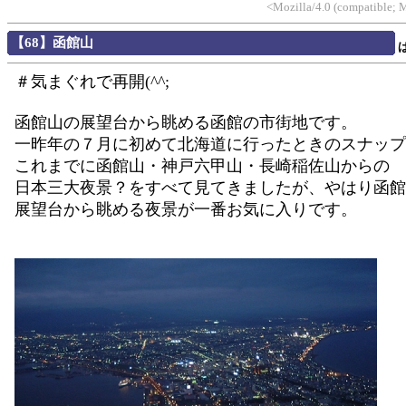
<Mozilla/4.0 (compatible; 
【68】函館山
＃気まぐれで再開(^^;
函館山の展望台から眺める函館の市街地です。
一昨年の７月に初めて北海道に行ったときのスナップ
これまでに函館山・神戸六甲山・長崎稲佐山からの
日本三大夜景？をすべて見てきましたが、やはり函館
展望台から眺める夜景が一番お気に入りです。