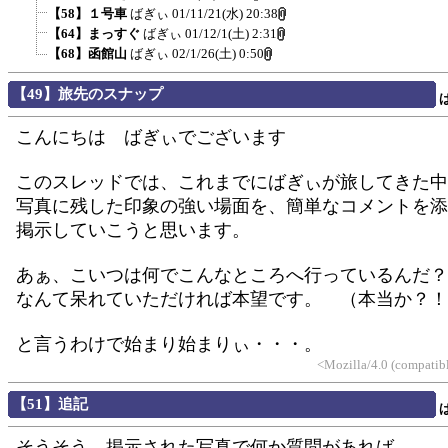
【58】１号車
ばぎぃ
01/11/21(水) 20:38
【64】まっすぐ
ばぎぃ
01/12/1(土) 2:31
【68】函館山
ばぎぃ
02/1/26(土) 0:50
【49】旅先のスナップ
こんにちは ばぎぃでございます
このスレッドでは、これまでにばぎぃが旅してきた中
写真に残した印象の強い場面を、簡単なコメントを添
掲示していこうと思います。
あぁ、こいつは何でこんなところへ行っているんだ？
なんて呆れていただければ本望です。 （本当か？！
と言うわけで始まり始まりぃ・・・。
<Mozilla/4.0 (compatib
【51】追記
そうそう、掲示された写真で何か質問があれば、