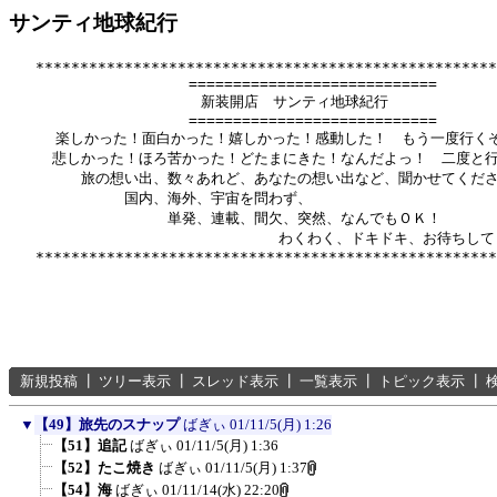
サンティ地球紀行
   ****************************************************
          　　       ============================

              　      新装開店　サンティ地球紀行

          　　       ============================

　　  楽しかった！面白かった！嬉しかった！感動した！　もう一度行くぞ
　　　悲しかった！ほろ苦かった！どたまにきた！なんだよっ！　二度と行
　　　　　旅の想い出、数々あれど、あなたの想い出など、聞かせてくださ
　　　　　　　　国内、海外、宇宙を問わず、

　　　　　　　　　　　単発、連載、間欠、突然、なんでもＯＫ！

　　　　　　      　　　　　　　　　わくわく、ドキドキ、お待ちして
新規投稿
┃
ツリー表示
┃
スレッド表示
┃
一覧表示
┃
トピック表示
┃
▼
【49】旅先のスナップ
ばぎぃ
01/11/5(月) 1:26
【51】追記
ばぎぃ
01/11/5(月) 1:36
【52】たこ焼き
ばぎぃ
01/11/5(月) 1:37
【54】海
ばぎぃ
01/11/14(水) 22:20