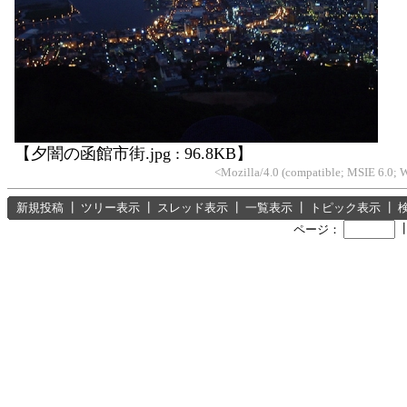
【夕闇の函館市街.jpg : 96.8KB】
<Mozilla/4.0 (compatible; MSIE 6.0;
新規投稿
┃
ツリー表示
┃
スレッド表示
┃
一覧表示
┃
トピック表示
┃
ページ：