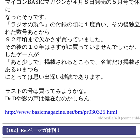
マイコンBASICマガジンが４月８日発売の５月号で
に
なったそうです。
「ラジオの製作」の付録の頃に１度買い、その後独立
れた数号あとから
９２年頃まで欠かさず買っていました。
その後の１０年はさすがに買っていませんでしたが、
したゲームが
「あと少しで」掲載されるところで、名前だけ掲載さ
ある♪♪まつら
にとっては思い出深い雑誌であります。
ラストの号は買ってみようかな。
Dr.Dや影の声は健在なのかしらん。
http://www.basicmagazine.net/bm/pr030325.html
<Mozilla/4.0 (compatib
【102】Re:ベーマガ休刊！