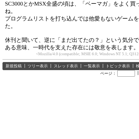
SC3000とかMSX全盛の頃は、「ベーマガ」をよく買
ね。
プログラムリストを打ち込んでは他愛もないゲームを
た。
休刊と聞いて、逆に「まだ出てたの？」という気分で
ある意味、一時代を支えた存在には敬意を表します。
<Mozilla/4.0 (compatible; MSIE 6.0; Windows NT 5.1; Q3124
新規投稿
┃
ツリー表示
┃
スレッド表示
┃
一覧表示
┃
トピック表示
┃
ページ：