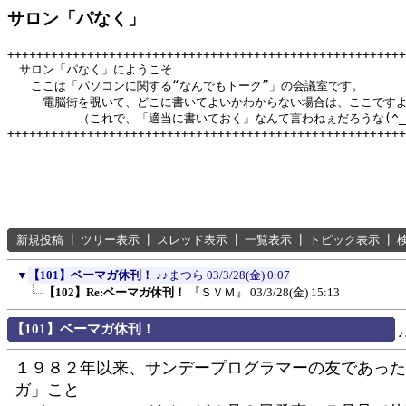
サロン「パなく」
+++++++++++++++++++++++++++++++++++++++++++++++++++++++
　サロン「パなく」にようこそ

　　ここは「パソコンに関する“なんでもトーク”」の会議室です。

　　　電脳街を覗いて、どこに書いてよいかわからない場合は、ここですよ
　　　　　　（これで、「適当に書いておく」なんて言わねぇだろうな(^_^
新規投稿
┃
ツリー表示
┃
スレッド表示
┃
一覧表示
┃
トピック表示
┃
▼
【101】ベーマガ休刊！
♪♪まつら
03/3/28(金) 0:07
【102】Re:ベーマガ休刊！
『ＳＶＭ』
03/3/28(金) 15:13
【101】ベーマガ休刊！
１９８２年以来、サンデープログラマーの友であった
ガ」こと