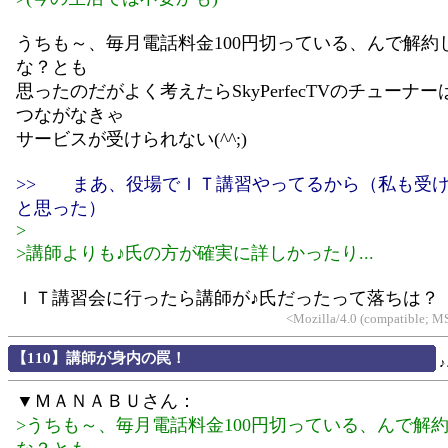
うちも～、毎月電話料金100円切っている、んで解約
な？とも
思ったのだがよく考えたらSkyPerfecTVのチューナ
つながなきゃ
サービスが受けられない(^^;)
>> まあ、役場でＩＴ講習やってるから（私も受
と思った）
>
>講師よりも♪氏の方が確実に詳しかったり...
ＩＴ講習会に行ったら講師が♪氏だったって落ちは？
<Mozilla/4.0 (compatible; M
【110】講師が身内の罠！
▼ＭＡＮＡＢＵさん：
>うちも～、毎月電話料金100円切っている、んで解