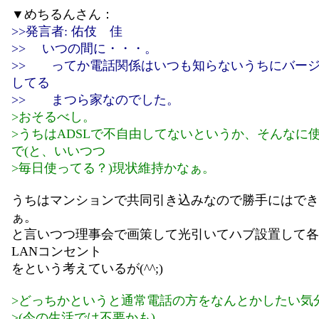
▼めちるんさん：
>>発言者: 佑伎 佳
>> いつの間に・・・。
>> ってか電話関係はいつも知らないうちにバー
してる
>> まつら家なのでした。
>おそるべし。
>うちはADSLで不自由してないというか、そんなに
で(と、いいつつ
>毎日使ってる？)現状維持かなぁ。
うちはマンションで共同引き込みなので勝手にはでき
ぁ。
と言いつつ理事会で画策して光引いてハブ設置して各
LANコンセント
をという考えているが(^^;)
>どっちかというと通常電話の方をなんとかしたい気
>(今の生活では不要かも)