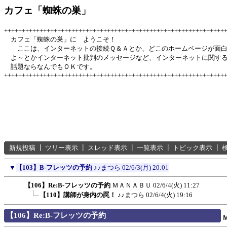
カフェ「蜘蛛の巣」
++++++++++++++++++++++++++++++++++++++++++++++++++++++++++++++
カフェ「蜘蛛の巣」に ようこそ！
ここは、インターネットの接続Ｑ＆Ａとか、どこのホームページが面
よ～とかインターネット批判のメッセージなど、インターネットに関す
話題ならなんでもＯＫです。
++++++++++++++++++++++++++++++++++++++++++++++++++++++++++++++
新規投稿
┃
ツリー表示
┃
スレッド表示
┃
一覧表示
┃
トピック表示
┃
▼
【103】B-フレッツの予約
♪♪まつら
02/6/3(月) 20:01
【106】Re:B-フレッツの予約
ＭＡＮＡＢＵ
02/6/4(火) 11:27
【110】講師が身内の罠！
♪♪まつら
02/6/4(火) 19:16
【106】Re:B-フレッツの予約