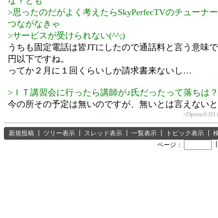
な？とも
>思ったのだがよく考えたらSkyPerfecTVのチュー
つながなきゃ
>サービスが受けられない(^^;)
うちも固定電話は皆JTにしたので通話料と言う意味
円以下ですね。
ってか２月に１回くらいしか請求書来ないし…
>ＩＴ講習会に行ったら講師が♪氏だったって落ちは
今の所その予定は無いのですが、無いとは言えないと
<Opera/6.03 
新規投稿
┃
ツリー表示
┃
スレッド表示
┃
一覧表示
┃
トピック表示
┃
ページ：