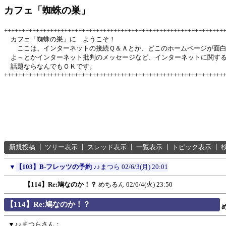
カフェ「蜘蛛の巣」
++++++++++++++++++++++++++++++++++++++++++++++++++++++++++++++
カフェ「蜘蛛の巣」に ようこそ！
ここは、インターネットの接続Ｑ＆Ａとか、どこのホームページが面
よ～とかインターネット批判のメッセージなど、インターネットに関す
話題ならなんでもＯＫです。
++++++++++++++++++++++++++++++++++++++++++++++++++++++++++++++
新規投稿
┃
ツリー表示
┃
スレッド表示
┃
一覧表示
┃
トピック表示
┃
▼
【103】B-フレッツの予約
♪♪まつら
02/6/3(月) 20:01
【114】Re:鳩なのか！？
めちるん
02/6/4(火) 23:50
【114】Re:鳩なのか！？
▼♪♪まつらさん：