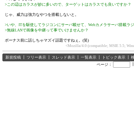
>この辺はカラスが妙に多いので、ターゲットはカラスでも良いですか？
じゃ、威力は強力なやつを搭載しないと。
>いや、ITを駆使してラジコンにサーバ載せて、Webカメラサーバ搭載ラ
>無線LANで画像を中継って事でいけませんか？
ボーナス前に話しちゃマズイ話題ですねぇ。(笑)
<Mozilla/4.0 (compatible; MSIE 5.5; 
新規投稿
┃
ツリー表示
┃
スレッド表示
┃
一覧表示
┃
トピック表示
┃
ページ：