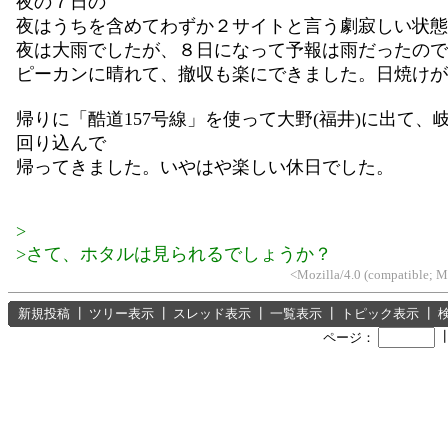
夜の７日の
夜はうちを含めてわずか２サイトと言う劇寂しい状態。
夜は大雨でしたが、８日になって予報は雨だったので
ピーカンに晴れて、撤収も楽にできました。日焼けが
帰りに「酷道157号線」を使って大野(福井)に出て、
回り込んで
帰ってきました。いやはや楽しい休日でした。
>
>さて、ホタルは見られるでしょうか？
<Mozilla/4.0 (compatible; 
新規投稿
┃
ツリー表示
┃
スレッド表示
┃
一覧表示
┃
トピック表示
┃
ページ：