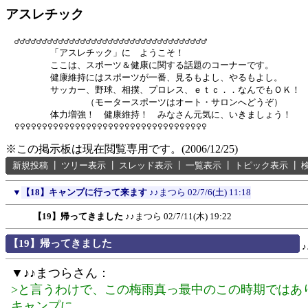
アスレチック
　♂♂♂♂♂♂♂♂♂♂♂♂♂♂♂♂♂♂♂♂♂♂♂♂♂♂♂♂♂♂♂♂♂♂♂

　　　　　「アスレチック」に　ようこそ！

　　　　　ここは、スポーツ＆健康に関する話題のコーナーです。

　　　　　健康維持にはスポーツが一番、見るもよし、やるもよし。

　　　　　サッカー、野球、相撲、プロレス、ｅｔｃ．．なんでもＯＫ！

　　　　　　　　　（モータースポーツはオート・サロンへどうぞ）

　　　　　体力増強！　健康維持！　みなさん元気に、いきましょう！

※この掲示板は現在閲覧専用です。(2006/12/25)
新規投稿
┃
ツリー表示
┃
スレッド表示
┃
一覧表示
┃
トピック表示
┃
▼
【18】キャンプに行って来ます
♪♪まつら
02/7/6(土) 11:18
【19】帰ってきました
♪♪まつら
02/7/11(木) 19:22
【19】帰ってきました
▼♪♪まつらさん：
>と言うわけで、この梅雨真っ最中のこの時期ではあ
キャンプに