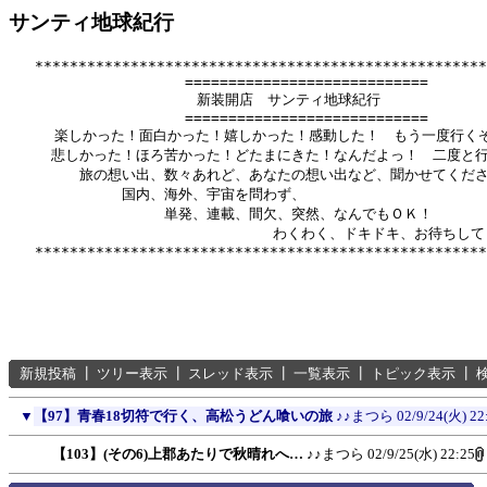
サンティ地球紀行
   ****************************************************
          　　       ============================

              　      新装開店　サンティ地球紀行

          　　       ============================

　　  楽しかった！面白かった！嬉しかった！感動した！　もう一度行くぞ
　　　悲しかった！ほろ苦かった！どたまにきた！なんだよっ！　二度と行
　　　　　旅の想い出、数々あれど、あなたの想い出など、聞かせてくださ
　　　　　　　　国内、海外、宇宙を問わず、

　　　　　　　　　　　単発、連載、間欠、突然、なんでもＯＫ！

　　　　　　      　　　　　　　　　わくわく、ドキドキ、お待ちして
新規投稿
┃
ツリー表示
┃
スレッド表示
┃
一覧表示
┃
トピック表示
┃
▼
【97】青春18切符で行く、高松うどん喰いの旅
♪♪まつら
02/9/24(火) 22
【103】(その6)上郡あたりで秋晴れへ…
♪♪まつら
02/9/25(水) 22:25