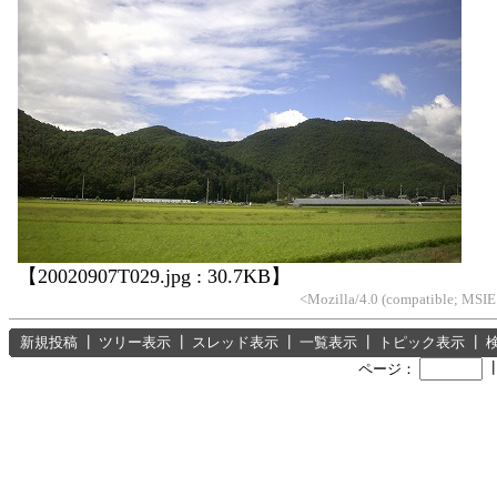
【20020907T029.jpg : 30.7KB】
<Mozilla/4.0 (compatible; MSIE
新規投稿
┃
ツリー表示
┃
スレッド表示
┃
一覧表示
┃
トピック表示
┃
ページ：