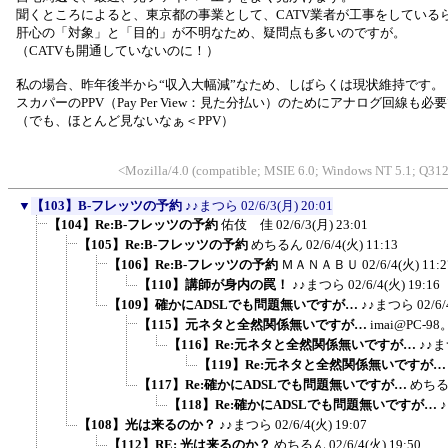
聞くところによると、東京都の事業として、CATV業者が工事をしている
肝心の「対象」と「目的」が不明なため、疑問点も多いのですが。
（CATVも開通していないのに！）
私の場合、昨年後半から“収入大幅減”なため、しばらくは現状維持です。
スカパーのPPV（Pay Per View：見た分払い）のためにアナログ回線も必
（でも、ほとんど見ないなぁ＜PPV）
<Mozilla/4.0 (compatible; MSIE 6.0; Windows NT 5.1; Q31
▼
【103】B-フレッツの予約
♪♪まつら
02/6/3(月) 20:01
【104】Re:B-フレッツの予約
佑伎 佳
02/6/3(月) 23:01
【105】Re:B-フレッツの予約
めちるん
02/6/4(火) 11:13
【106】Re:B-フレッツの予約
ＭＡＮＡＢＵ
02/6/4(火) 11:2
【110】講師が身内の罠！
♪♪まつら
02/6/4(火) 19:16
【109】確かにADSLでも問題無いですが…
♪♪まつら
02/6/
【115】元ネタと全然関係無いですが…
imai@PC-9
【116】Re:元ネタと全然関係無いですが…
♪♪
【119】Re:元ネタと全然関係無いですが
【117】Re:確かにADSLでも問題無いですが…
めち
【118】Re:確かにADSLでも問題無いですが…
【108】光は来るのか？
♪♪まつら
02/6/4(火) 19:07
【112】RE: 光は来るのか？
めちるん
02/6/4(火) 19:50