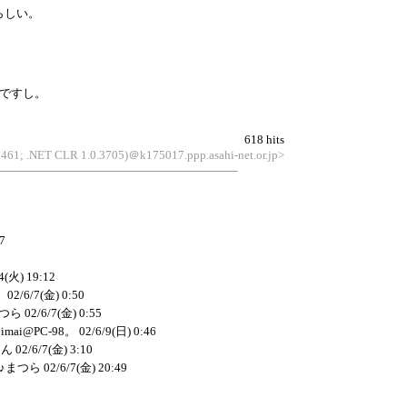
らしい。
要ですし。
618 hits
2461; .NET CLR 1.0.3705)＠k175017.ppp.asahi-net.or.jp>
7
4(火) 19:12
8。
02/6/7(金) 0:50
まつら
02/6/7(金) 0:55
…
imai@PC-98。
02/6/9(日) 0:46
るん
02/6/7(金) 3:10
♪♪まつら
02/6/7(金) 20:49