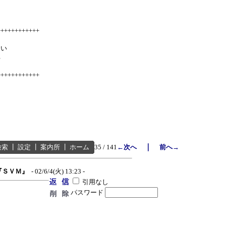
++++++++++++
白い
る
++++++++++++
｜
検索
┃
設定
┃
案内所
┃
ホーム
35 / 141
←次へ
前へ→
『ＳＶＭ』
- 02/6/4(火) 13:23 -
引用なし
パスワード