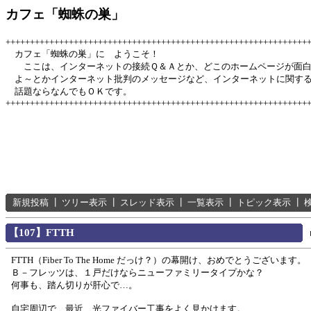
カフェ「蜘蛛の巣」
++++++++++++++++++++++++++++++++++++++++++++++++++++++++++++++
カフェ「蜘蛛の巣」に ようこそ！
ここは、インターネットの接続Ｑ＆Ａとか、どこのホームページが面
よ～とかインターネット批判のメッセージなど、インターネットに関す
話題ならなんでもＯＫです。
++++++++++++++++++++++++++++++++++++++++++++++++++++++++++++++
新規投稿
┃
ツリー表示
┃
スレッド表示
┃
一覧表示
┃
トピック表示
┃
【107】FTTH
FTTH（Fiber To The Home だっけ？）の幕開け、おめでとうございます。
Ｂ－フレッツは、１戸だけならニューファミリータイプかな？
何事も、踏ん切りが肝心で…。
自宅周辺で、最近、光ファイバー工事をよく見かけます。