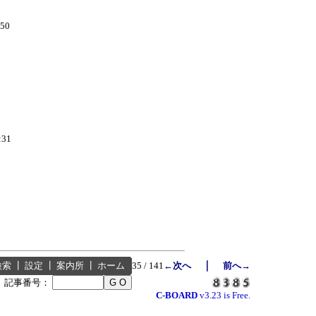
:50
:31
｜
検索
┃
設定
┃
案内所
┃
ホーム
35 / 141
←次へ
前へ→
┃
記事番号：
C-BOARD
v3.23 is Free.