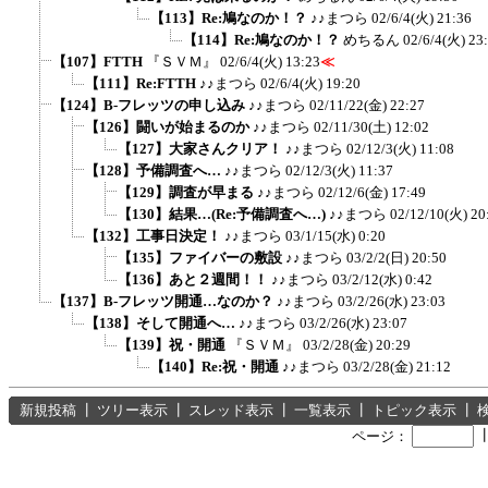
【113】Re:鳩なのか！？
♪♪まつら
02/6/4(火) 21:36
【114】Re:鳩なのか！？
めちるん
02/6/4(火) 23
【107】FTTH
『ＳＶＭ』
02/6/4(火) 13:23
≪
【111】Re:FTTH
♪♪まつら
02/6/4(火) 19:20
【124】B-フレッツの申し込み
♪♪まつら
02/11/22(金) 22:27
【126】闘いが始まるのか
♪♪まつら
02/11/30(土) 12:02
【127】大家さんクリア！
♪♪まつら
02/12/3(火) 11:08
【128】予備調査へ…
♪♪まつら
02/12/3(火) 11:37
【129】調査が早まる
♪♪まつら
02/12/6(金) 17:49
【130】結果…(Re:予備調査へ…)
♪♪まつら
02/12/10(火) 20
【132】工事日決定！
♪♪まつら
03/1/15(水) 0:20
【135】ファイバーの敷設
♪♪まつら
03/2/2(日) 20:50
【136】あと２週間！！
♪♪まつら
03/2/12(水) 0:42
【137】B-フレッツ開通…なのか？
♪♪まつら
03/2/26(水) 23:03
【138】そして開通へ…
♪♪まつら
03/2/26(水) 23:07
【139】祝・開通
『ＳＶＭ』
03/2/28(金) 20:29
【140】Re:祝・開通
♪♪まつら
03/2/28(金) 21:12
新規投稿
┃
ツリー表示
┃
スレッド表示
┃
一覧表示
┃
トピック表示
┃
ページ：