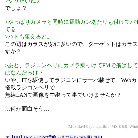
>やりたいねぇ。
でしょ？
>やっぱりカメラと同時に電動ガンあたりも付けてパ
てる
>ハトも狙えると。
この辺はカラスが妙に多いので、ターゲットはカラス
すか？
>あと、ラジコンヘリにカメラ乗っけてFMで飛ばして..
はなんだっけ？
いや、ITを駆使してラジコンにサーバ載せて、Web
搭載ラジコンヘリで
無線LANで画像を中継って事でいけませんか？
…何か面白そう…
<Mozilla/4.0 (compatible; MSIE 6.0; Win
▼
【103】B-フレッツの予約
♪♪まつら
02/6/3(月) 20:01