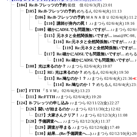
【104】Re:B-フレッツの予約
佑伎 佳
02/6/3(月) 23:01
【105】Re:B-フレッツの予約
めちるん
02/6/4(火) 11:13
【106】Re:B-フレッツの予約
ＭＡＮＡＢＵ
02/6/4(火) 11:2
【110】講師が身内の罠！
♪♪まつら
02/6/4(火) 19:16
【109】確かにADSLでも問題無いですが…
♪♪まつら
02/6/
【115】元ネタと全然関係無いですが…
imai@PC-9
【116】Re:元ネタと全然関係無いですが…
♪♪
【119】Re:元ネタと全然関係無いですが
【117】Re:確かにADSLでも問題無いですが…
めち
【118】Re:確かにADSLでも問題無いですが…
【108】光は来るのか？
♪♪まつら
02/6/4(火) 19:07
【112】RE: 光は来るのか？
めちるん
02/6/4(火) 19:50
【113】Re:鳩なのか！？
♪♪まつら
02/6/4(火) 21:36
≪
【114】Re:鳩なのか！？
めちるん
02/6/4(火) 23
【107】FTTH
『ＳＶＭ』
02/6/4(火) 13:23
【111】Re:FTTH
♪♪まつら
02/6/4(火) 19:20
【124】B-フレッツの申し込み
♪♪まつら
02/11/22(金) 22:27
【126】闘いが始まるのか
♪♪まつら
02/11/30(土) 12:02
【127】大家さんクリア！
♪♪まつら
02/12/3(火) 11:08
【128】予備調査へ…
♪♪まつら
02/12/3(火) 11:37
【129】調査が早まる
♪♪まつら
02/12/6(金) 17:49
【130】結果…(Re:予備調査へ…)
♪♪まつら
02/12/10(火) 20