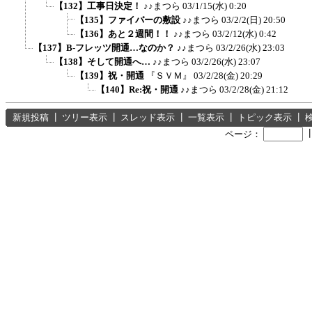
【132】工事日決定！
♪♪まつら
03/1/15(水) 0:20
【135】ファイバーの敷設
♪♪まつら
03/2/2(日) 20:50
【136】あと２週間！！
♪♪まつら
03/2/12(水) 0:42
【137】B-フレッツ開通…なのか？
♪♪まつら
03/2/26(水) 23:03
【138】そして開通へ…
♪♪まつら
03/2/26(水) 23:07
【139】祝・開通
『ＳＶＭ』
03/2/28(金) 20:29
【140】Re:祝・開通
♪♪まつら
03/2/28(金) 21:12
新規投稿
┃
ツリー表示
┃
スレッド表示
┃
一覧表示
┃
トピック表示
┃
ページ：