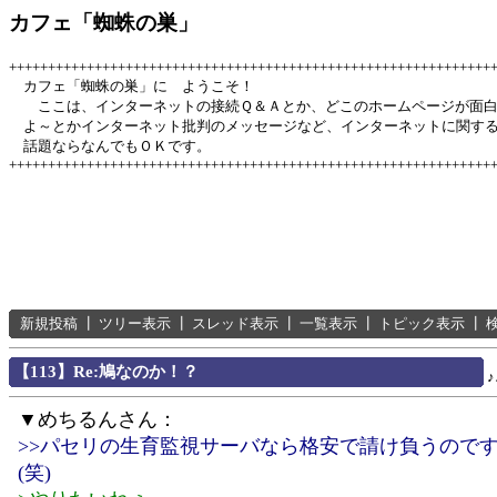
カフェ「蜘蛛の巣」
++++++++++++++++++++++++++++++++++++++++++++++++++++++++++++++
カフェ「蜘蛛の巣」に ようこそ！
ここは、インターネットの接続Ｑ＆Ａとか、どこのホームページが面
よ～とかインターネット批判のメッセージなど、インターネットに関す
話題ならなんでもＯＫです。
++++++++++++++++++++++++++++++++++++++++++++++++++++++++++++++
新規投稿
┃
ツリー表示
┃
スレッド表示
┃
一覧表示
┃
トピック表示
┃
【113】Re:鳩なのか！？
▼めちるんさん：
>>パセリの生育監視サーバなら格安で請け負うので
(笑)