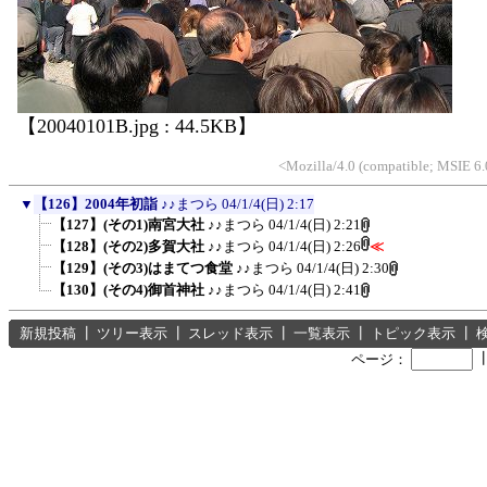
【20040101B.jpg : 44.5KB】
<Mozilla/4.0 (compatible; MSIE 
▼
【126】2004年初詣
♪♪まつら
04/1/4(日) 2:17
【127】(その1)南宮大社
♪♪まつら
04/1/4(日) 2:21
【128】(その2)多賀大社
♪♪まつら
04/1/4(日) 2:26
≪
【129】(その3)はまてつ食堂
♪♪まつら
04/1/4(日) 2:30
【130】(その4)御首神社
♪♪まつら
04/1/4(日) 2:41
新規投稿
┃
ツリー表示
┃
スレッド表示
┃
一覧表示
┃
トピック表示
┃
ページ：