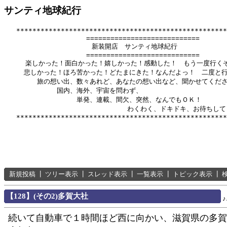
サンティ地球紀行
   ****************************************************
          　　       ============================

              　      新装開店　サンティ地球紀行

          　　       ============================

　　  楽しかった！面白かった！嬉しかった！感動した！　もう一度行くぞ
　　　悲しかった！ほろ苦かった！どたまにきた！なんだよっ！　二度と行
　　　　　旅の想い出、数々あれど、あなたの想い出など、聞かせてくださ
　　　　　　　　国内、海外、宇宙を問わず、

　　　　　　　　　　　単発、連載、間欠、突然、なんでもＯＫ！

　　　　　　      　　　　　　　　　わくわく、ドキドキ、お待ちして
新規投稿
┃
ツリー表示
┃
スレッド表示
┃
一覧表示
┃
トピック表示
┃
【128】(その2)多賀大社
続いて自動車で１時間ほど西に向かい、滋賀県の多賀