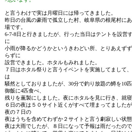
と言うわけで実は月曜日には帰ってきました。
昨日の台風の豪雨で孤立した村、岐阜県の根尾村にあ
場です。
6-7-8日と行きましたが、行った当日はテントを設営
に
小雨が降るかどうかというきわどい所、とりあえずず
らずに
設営できました。ホタルもみれました。
７日はホタル祭りと言うイベントを実施してまして、
は
騒然としておりましたが、30分で釣り放題の鱒を10
御飯に4匹食べ、
残りを薫製にしました。夜にホタルを見に行き、就寝
６日の夜は５０サイト近くがすべて埋まってましたが
夜の７日の
夜はうちを含めてわずか２サイトと言う劇寂しい状態。
夜は大雨でしたが、８日になって予報は雨だったので