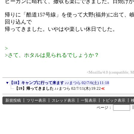
ピーカンに晴れて、撤収も楽にできました。日焼けが
帰りに「酷道157号線」を使って大野(福井)に出て、
回り込んで
帰ってきました。いやはや楽しい休日でした。
>
>さて、ホタルは見られるでしょうか？
<Mozilla/4.0 (compatible; 
▼
【18】キャンプに行って来ます
♪♪まつら
02/7/6(土) 11:18
【19】帰ってきました
♪♪まつら
02/7/11(木) 19:22
≪
新規投稿
┃
ツリー表示
┃
スレッド表示
┃
一覧表示
┃
トピック表示
┃
ページ：