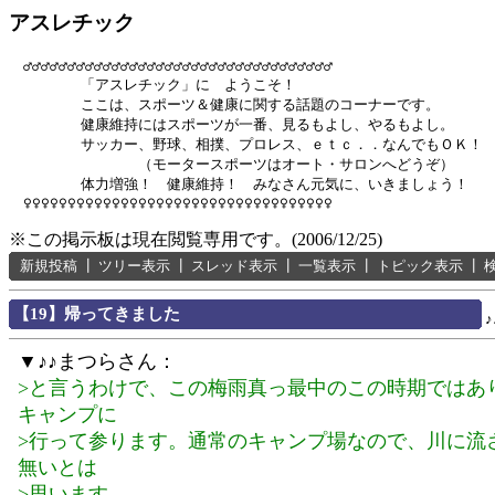
アスレチック
　♂♂♂♂♂♂♂♂♂♂♂♂♂♂♂♂♂♂♂♂♂♂♂♂♂♂♂♂♂♂♂♂♂♂♂

　　　　　「アスレチック」に　ようこそ！

　　　　　ここは、スポーツ＆健康に関する話題のコーナーです。

　　　　　健康維持にはスポーツが一番、見るもよし、やるもよし。

　　　　　サッカー、野球、相撲、プロレス、ｅｔｃ．．なんでもＯＫ！

　　　　　　　　　（モータースポーツはオート・サロンへどうぞ）

　　　　　体力増強！　健康維持！　みなさん元気に、いきましょう！

※この掲示板は現在閲覧専用です。(2006/12/25)
新規投稿
┃
ツリー表示
┃
スレッド表示
┃
一覧表示
┃
トピック表示
┃
【19】帰ってきました
▼♪♪まつらさん：
>と言うわけで、この梅雨真っ最中のこの時期ではあ
キャンプに
>行って参ります。通常のキャンプ場なので、川に流
無いとは
>思います。