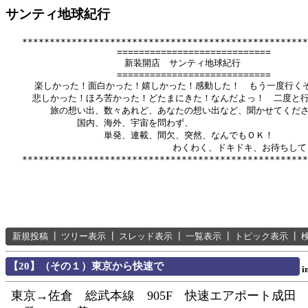
サンティ地球紀行
   ****************************************************
          　　       ============================

              　      新装開店　サンティ地球紀行

          　　       ============================

　　  楽しかった！面白かった！嬉しかった！感動した！　もう一度行くぞ
　　　悲しかった！ほろ苦かった！どたまにきた！なんだよっ！　二度と行
　　　　　旅の想い出、数々あれど、あなたの想い出など、聞かせてくださ
　　　　　　　　国内、海外、宇宙を問わず、

　　　　　　　　　　　単発、連載、間欠、突然、なんでもＯＫ！

　　　　　　      　　　　　　　　　わくわく、ドキドキ、お待ちして
新規投稿
┃
ツリー表示
┃
スレッド表示
┃
一覧表示
┃
トピック表示
┃
【20】（その１）東京から快速で
i
東京→佐倉 総武本線 905F 快速エアポート成田