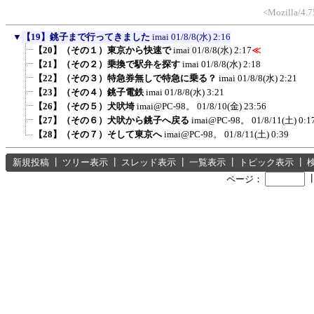
<Mozilla/4.7
▼
【19】銚子まで行ってきました
imai
01/8/8(水) 2:16
【20】（その１）東京から快速で
imai
01/8/8(水) 2:17
≪
【21】（その２）乗換で駅弁を探す
imai
01/8/8(水) 2:18
【22】（その３）特急券無しで特急に乗る？
imai
01/8/8(水) 2:21
【23】（その４）銚子電鉄
imai
01/8/8(水) 3:21
【26】（その５）犬吠埼
imai@PC-98。
01/8/10(金) 23:56
【27】（その６）犬吠から銚子へ戻る
imai@PC-98。
01/8/11(土) 0:1
【28】（その７）そして東京へ
imai@PC-98。
01/8/11(土) 0:39
新規投稿
┃
ツリー表示
┃
スレッド表示
┃
一覧表示
┃
トピック表示
┃
ページ：