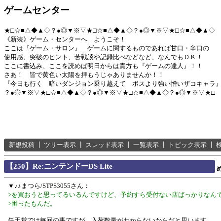
ゲームセンター
★□☆■△◆▲◇？●◎▼※▽★□☆■△◆▲◇？●◎▼※▽★□☆■△◆▲◇
《新装》ゲーム・センターへ ようこそ！
ここは『ゲーム・サロン』 ゲームに関するものであれば甘口・辛口の
使用感、突破のヒント、苦戦談や記録比べなどなど、なんでもＯＫ！
ここに書込み、ここを読めば明日からは貴方も『ゲームの達人』！！
さあ！ 皆で黄色い太陽を拝もうじゃありませんか！！
『今日も行く 暗いダンジョン乗り越えて ボスより強い憎いザコキャラ
？●◎▼※▽★□☆■△◆▲◇？●◎▼※▽★□☆■△◆▲◇？●◎▼※▽★□
新規投稿
┃
ツリー表示
┃
スレッド表示
┃
一覧表示
┃
トピック表示
┃
【250】Re:ニンテンドーDS Lite
▼♪♪まつら/STPS3055さん：
>を買おうと思ってるいるんですけど、予約すら受付ない店ばっかりなん
>困ったもんだ。
任天堂では毎回の事ですが、入荷数量がわからないからだと思います。