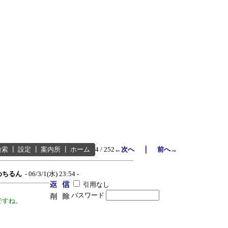
』
｜
検索
┃
設定
┃
案内所
┃
ホーム
4 / 252
←次へ
前へ→
めちるん
- 06/3/1(水) 23:54 -
引用なし
パスワード
ですね。