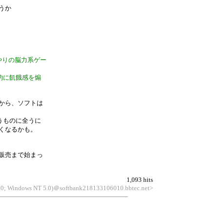
うか
やりの脳力系ゲー
的に飢餓感を煽
から、ソフトは
うものに全うに
くなるかも。
販売まで始まっ
1,093 hits
6.0; Windows NT 5.0)＠softbank218133106010.bbtec.net>