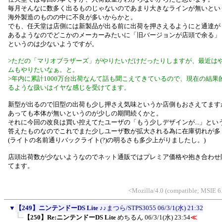
毎月そんなに数多く出るものじゃないのであまり大きなラインが無いとい
海外製造のものの中に不良が多いからかと。
でも、任天堂は店側には新製品が出る前に出荷を押さえるようにと通達が
あるようなのでどこかのメーカーみたいに「旧バージョンが店頭で余る」
というのは少ないようですが。
>ただの「マリオブラザーズ」がやりたいだけだったりしますが、最近は
ムもやりたいなぁ。と。
>年内に累計1000万台出荷なんて話も聞こえてきているので、現在の結果
るような扱いはイヤな感じを受けてます。
新型が出るので旧型の出荷も少し押さえ気味というか店側もおさえてます
あっても本体が無いというのが少しの期間続くかと。
それに今回の改良は買い控えてたユーザの「もう少しデザインが...」とい
答えたものなのでこれでまた少しユーザ数が拡大される為に在庫切れが多
(ライトの名前通りバックライト(?)の明るさも多少上がりましたし。)
店頭出荷数が少ないようなのでネット通販ではプレミア価格や抱き合わせ
てます。
<Mozilla/4.0 (compatible; MSIE 
▼
【249】ニンテンドーDS Lite
♪♪まつら/STPS3055
06/3/1(水) 21:32
【250】Re:ニンテンドーDS Lite
めちるん
06/3/1(水) 23:54
≪