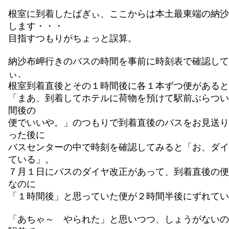
根室に到着したばぎぃ、ここからは本土最東端の納沙
します・・・
目指すつもりがちょっと誤算。
納沙布岬行きのバスの時間を事前に時刻表で確認して
ぃ、
根室到着直後とその１時間後に各１本ずつ便があると
「まあ、到着してホテルに荷物を預けて駅前ぶらつい
間後の
便でいいや。」のつもりで到着直後のバスをお見送り
った後に
バスセンターの中で時刻を確認してみると「お、ダイ
ている」。
７月１日にバスのダイヤ改正があって、到着直後の便
なのに
「１時間後」と思っていた便が２時間半後にずれていた(
「あちゃ～ やられた」と思いつつ、しょうがないの