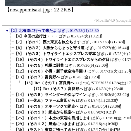
【nosappumisaki.jpg : 22.2KB】
<Mozilla/4.0 (compati
▼
【2】北海道に行って来たよ
ばぎぃ
01/7/23(月) 23:30
【4】今回の旅行は・・・
ばぎぃ
01/7/24(火) 18:21
【7】（その１）夜の東京を旅立ちます
ばぎぃ
01/7/25(水) 17:48
【8】（その２）大阪からちょっと寄り道
ばぎぃ
01/7/27(金) 16:44
【9】（その３）トワイライトエクスプレス乗車
ばぎぃ
01/7/28(土) 2
【10】（その４）トワイライトエクスプレスからの夕日
ばぎぃ
01/7
【11】（その５）札幌に到着
ばぎぃ
01/7/30(月) 23:00
【12】（その６）小樽・新千歳空港早回り
ばぎぃ
01/7/31(火) 23:23
【13】（その７）富良野へ
ばぎぃ
01/8/3(金) 0:23
【15】Re:（その７）富良野へ
♪♪まつら/STPS3055
01/8/4(土) 17
【17】Re:（その７）富良野へ
ばぎぃ
01/8/4(土) 23:48
【14】（その８）ラベンダーの次はワイン
ばぎぃ
01/8/3(金) 23:02
【16】（一休み）ファーム富田から
ばぎぃ
01/8/4(土) 23:33
【18】（その９）オホーツクで網走へ
ばぎぃ
01/8/6(月) 23:36
【24】（その１０）網走から根室へ
ばぎぃ
01/8/9(木) 0:21
【25】（その１１）本土の東端を目指します
ばぎぃ
01/8/10(金) 2:10
【29】（その１２）帰途につきます
ばぎぃ
01/8/16(木) 0:30
【30】（ラスト）東京に帰ってきた
ばぎぃ
01/8/17(金) 16:47