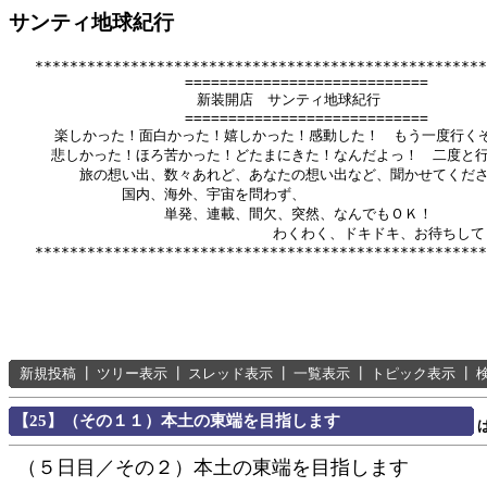
サンティ地球紀行
   ****************************************************
          　　       ============================

              　      新装開店　サンティ地球紀行

          　　       ============================

　　  楽しかった！面白かった！嬉しかった！感動した！　もう一度行くぞ
　　　悲しかった！ほろ苦かった！どたまにきた！なんだよっ！　二度と行
　　　　　旅の想い出、数々あれど、あなたの想い出など、聞かせてくださ
　　　　　　　　国内、海外、宇宙を問わず、

　　　　　　　　　　　単発、連載、間欠、突然、なんでもＯＫ！

　　　　　　      　　　　　　　　　わくわく、ドキドキ、お待ちして
新規投稿
┃
ツリー表示
┃
スレッド表示
┃
一覧表示
┃
トピック表示
┃
【25】（その１１）本土の東端を目指します
（５日目／その２）本土の東端を目指します