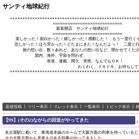
サンティ地球紀行
   ****************************************************
          　　       ============================

              　      新装開店　サンティ地球紀行

          　　       ============================

　　  楽しかった！面白かった！嬉しかった！感動した！　もう一度行くぞ
　　　悲しかった！ほろ苦かった！どたまにきた！なんだよっ！　二度と行
　　　　　旅の想い出、数々あれど、あなたの想い出など、聞かせてくださ
　　　　　　　　国内、海外、宇宙を問わず、

　　　　　　　　　　　単発、連載、間欠、突然、なんでもＯＫ！

　　　　　　      　　　　　　　　　わくわく、ドキドキ、お待ちして
新規投稿
┃
ツリー表示
┃
スレッド表示
┃
一覧表示
┃
トピック表示
┃
【99】(その2)ながらの回送がやってきた
名古屋駅に着いて、東海道本線のホームで大阪方面の列車を待っていると
その大阪方面から見覚えのある列車がやってきました。