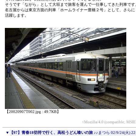
そうです「ながら」として大垣まで旅客を運んで一仕事してきた列車です
名古屋からは東京方面の列車「ホームライナー豊橋２号」として、さらに
活躍します。
【20020907T002.jpg : 49.7KB】
<Mozilla/4.0 (compatible; MSIE
▼
【97】青春18切符で行く、高松うどん喰いの旅
♪♪まつら
02/9/24(火) 22