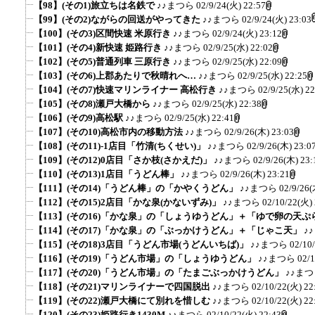
【98】(その1)旅立ちは名鉄で
♪♪まつら
02/9/24(火) 22:57
【99】(その2)ながらの回送がやってきた
♪♪まつら
02/9/24(火) 23:03
【100】(その3)区間快速 米原行き
♪♪まつら
02/9/24(火) 23:12
【101】(その4)新快速 姫路行き
♪♪まつら
02/9/25(水) 22:02
【102】(その5)普通列車 三原行き
♪♪まつら
02/9/25(水) 22:09
【103】(その6)上郡あたりで秋晴れへ…
♪♪まつら
02/9/25(水) 22:25
【104】(その7)快速マリンライナー 高松行き
♪♪まつら
02/9/25(水) 22
【105】(その8)瀬戸大橋から
♪♪まつら
02/9/25(水) 22:38
【106】(その9)高松駅
♪♪まつら
02/9/25(水) 22:41
【107】(その10)高松市内の移動方法
♪♪まつら
02/9/26(木) 23:03
【108】(その11)-1店目「竹清(ちくせい)」
♪♪まつら
02/9/26(木) 23:0
【109】(その12)0店目「さか枝(さかえだ)」
♪♪まつら
02/9/26(木) 23:
【110】(その13)1店目「うどん棒」
♪♪まつら
02/9/26(木) 23:21
【111】(その14)「うどん棒」の「かやくうどん」
♪♪まつら
02/9/26(
【112】(その15)2店目「かな泉(かないずみ)」
♪♪まつら
02/10/22(火) 
【113】(その16)「かな泉」の「しょうゆうどん」＋「ゆで卵の天ぷ
【114】(その17)「かな泉」の「ぶっかけうどん」＋「じゃこ天」
♪
【115】(その18)3店目「うどん市場(うどんいちば)」
♪♪まつら
02/10
【116】(その19)「うどん市場」の「しょうゆうどん」
♪♪まつら
02/1
【117】(その20)「うどん市場」の「たまごぶっかけうどん」
♪♪ま
【118】(その21)マリンライナーで四国脱出
♪♪まつら
02/10/22(火) 22
【119】(その22)瀬戸大橋にて別れを惜しむ
♪♪まつら
02/10/22(火) 22
【120】(その23)姫路行き1430M
♪♪まつら
02/10/22(火) 22:43