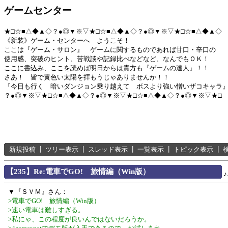
ゲームセンター
★□☆■△◆▲◇？●◎▼※▽★□☆■△◆▲◇？●◎▼※▽★□☆■△◆▲◇
《新装》ゲーム・センターへ ようこそ！
ここは『ゲーム・サロン』 ゲームに関するものであれば甘口・辛口の
使用感、突破のヒント、苦戦談や記録比べなどなど、なんでもＯＫ！
ここに書込み、ここを読めば明日からは貴方も『ゲームの達人』！！
さあ！ 皆で黄色い太陽を拝もうじゃありませんか！！
『今日も行く 暗いダンジョン乗り越えて ボスより強い憎いザコキャラ
？●◎▼※▽★□☆■△◆▲◇？●◎▼※▽★□☆■△◆▲◇？●◎▼※▽★□
新規投稿
┃
ツリー表示
┃
スレッド表示
┃
一覧表示
┃
トピック表示
┃
【235】Re:電車でGO! 旅情編（Win版）
▼『ＳＶＭ』さん：
>電車でGO! 旅情編（Win版）
>速い電車は難しすぎる。
>私にゃ、この程度が良いんではないだろうか。