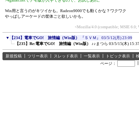
>4gamer.netでデモ版が入手できるので、お試しあれ。
Win用と言うのがキツイかも。Radeon9000でも動くかな？ワクワク
やっぱしアーケードの筐体ごと欲しいかも。
<Mozilla/4.0 (compatible; MSIE 6.0;
▼
【234】電車でGO! 旅情編（Win版）
『ＳＶＭ』
03/5/12(月) 23:09
【235】Re:電車でGO! 旅情編（Win版）
♪♪まつら
03/5/15(木) 15:3
新規投稿
┃
ツリー表示
┃
スレッド表示
┃
一覧表示
┃
トピック表示
┃
ページ：