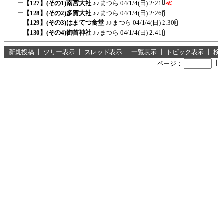
【127】(その1)南宮大社
♪♪まつら
04/1/4(日) 2:21
≪
【128】(その2)多賀大社
♪♪まつら
04/1/4(日) 2:26
【129】(その3)はまてつ食堂
♪♪まつら
04/1/4(日) 2:30
【130】(その4)御首神社
♪♪まつら
04/1/4(日) 2:41
新規投稿
┃
ツリー表示
┃
スレッド表示
┃
一覧表示
┃
トピック表示
┃
ページ：