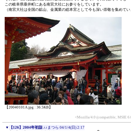
この岐阜県垂井町にある南宮大社にお参りをしています。
（南宮大社は全国の鉱山、金属業の総本宮として今も深い崇敬を集めてい
【20040101A.jpg : 36.5KB】
<Mozilla/4.0 (compatible; MSIE 
▼
【126】2004年初詣
♪♪まつら
04/1/4(日) 2:17