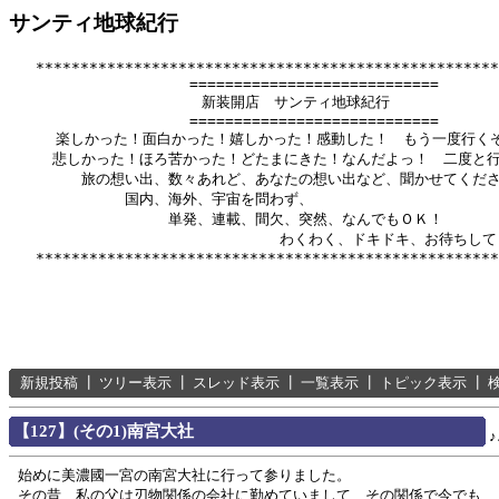
サンティ地球紀行
   ****************************************************
          　　       ============================

              　      新装開店　サンティ地球紀行

          　　       ============================

　　  楽しかった！面白かった！嬉しかった！感動した！　もう一度行くぞ
　　　悲しかった！ほろ苦かった！どたまにきた！なんだよっ！　二度と行
　　　　　旅の想い出、数々あれど、あなたの想い出など、聞かせてくださ
　　　　　　　　国内、海外、宇宙を問わず、

　　　　　　　　　　　単発、連載、間欠、突然、なんでもＯＫ！

　　　　　　      　　　　　　　　　わくわく、ドキドキ、お待ちして
新規投稿
┃
ツリー表示
┃
スレッド表示
┃
一覧表示
┃
トピック表示
┃
【127】(その1)南宮大社
始めに美濃國一宮の南宮大社に行って参りました。
その昔、私の父は刃物関係の会社に勤めていまして、その関係で今でも