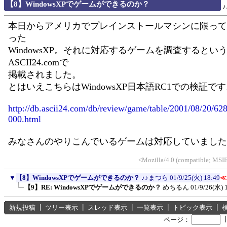
【8】WindowsXPでゲームができるのか？
本日からアメリカでプレインストールマシンに限って
った
WindowsXP。それに対応するゲームを調査するとい
ASCII24.comで
掲載されました。
とはいえこちらはWindowsXP日本語RC1での検証で
http://db.ascii24.com/db/review/game/table/2001/08/20/62
000.html
みなさんのやりこんでいるゲームは対応していました
<Mozilla/4.0 (compatible; MSI
▼
【8】WindowsXPでゲームができるのか？
♪♪まつら
01/9/25(火) 18:49
≪
【9】RE: WindowsXPでゲームができるのか？
めちるん
01/9/26(水) 
新規投稿
┃
ツリー表示
┃
スレッド表示
┃
一覧表示
┃
トピック表示
┃
ページ：