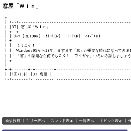
窓屋「Ｗｉｎ」
 +-----------------------------------------------------
 | +--+------------------------------------------------
 | |3T| 窓 屋「Ｗｉｎ」                                   
 | +--+------------------------------------------------
 | | ﾒﾆｭｰ(RETURN)  ｶｷｺﾐ(W)  ﾖﾐｺﾐ(R)  ﾍﾙﾌﾟ(H)　　　　　　
 | +---------------------------------------------------
 | |  ようこそ！                                          
 | |  Windows95から13年、ますます「窓」が重要な時代になってきました
 | |  「窓」の話題なら何でもＯＫ！  ワイガヤ、いろいろ話しましょう！  
 | +---------------------------------------------------
 |                                                     
 +-+-------+-+--------+--------------------------------
 | |ﾐ田ｽﾀｰﾄ| |3T 窓屋 |                                 
新規投稿
┃
ツリー表示
┃
スレッド表示
┃
一覧表示
┃
トピック表示
┃