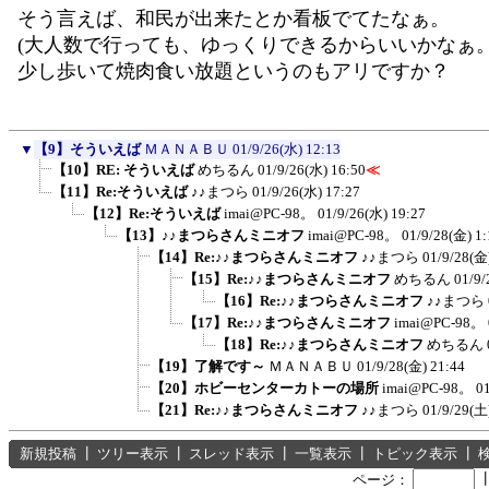
そう言えば、和民が出来たとか看板でてたなぁ。
(大人数で行っても、ゆっくりできるからいいかなぁ。
少し歩いて焼肉食い放題というのもアリですか？
▼
【9】そういえば
ＭＡＮＡＢＵ
01/9/26(水) 12:13
【10】RE: そういえば
めちるん
01/9/26(水) 16:50
≪
【11】Re:そういえば
♪♪まつら
01/9/26(水) 17:27
【12】Re:そういえば
imai@PC-98。
01/9/26(水) 19:27
【13】♪♪まつらさんミニオフ
imai@PC-98。
01/9/28(金) 1:
【14】Re:♪♪まつらさんミニオフ
♪♪まつら
01/9/28(金
【15】Re:♪♪まつらさんミニオフ
めちるん
01/9/
【16】Re:♪♪まつらさんミニオフ
♪♪まつら
【17】Re:♪♪まつらさんミニオフ
imai@PC-98。
【18】Re:♪♪まつらさんミニオフ
めちるん
【19】了解です～
ＭＡＮＡＢＵ
01/9/28(金) 21:44
【20】ホビーセンターカトーの場所
imai@PC-98。
0
【21】Re:♪♪まつらさんミニオフ
♪♪まつら
01/9/29(土
新規投稿
┃
ツリー表示
┃
スレッド表示
┃
一覧表示
┃
トピック表示
┃
ページ：