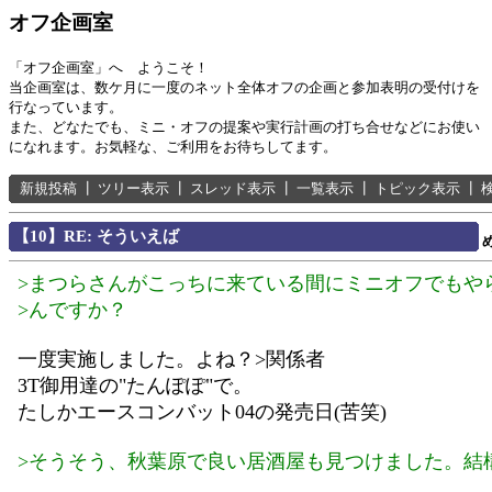
オフ企画室
「オフ企画室」へ ようこそ！
当企画室は、数ケ月に一度のネット全体オフの企画と参加表明の受付けを
行なっています。
また、どなたでも、ミニ・オフの提案や実行計画の打ち合せなどにお使い
になれます。お気軽な、ご利用をお待ちしてます。
新規投稿
┃
ツリー表示
┃
スレッド表示
┃
一覧表示
┃
トピック表示
┃
【10】RE: そういえば
>まつらさんがこっちに来ている間にミニオフでもや
>んですか？
一度実施しました。よね？>関係者
3T御用達の"たんぽぽ"で。
たしかエースコンバット04の発売日(苦笑)
>そうそう、秋葉原で良い居酒屋も見つけました。結