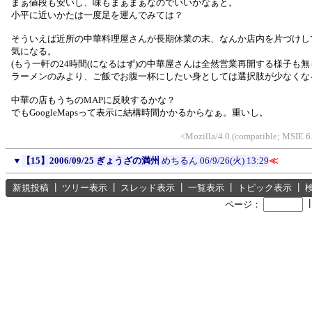
まぁ値段も安いし、味もまぁまぁなのでいいかなぁと。
小平に近いかたは一度足を運んでみては？
そういえば近所の中華料理屋さんが長期休業の末、なんか店内を片づけし
気になる。
(もう一軒の24時間(になるはず)の中華屋さんは全然営業再開する様子も無
ラーメンのみより、ご飯でお腹一杯にしたい身としては選択肢が少なくなるの
中華の店もうちのMAPに反映するかな？
でもGoogleMapsって表示に結構時間かかるからなぁ。重いし。
<Mozilla/4.0 (compatible; MSIE 
▼
【15】2006/09/25 ぎょうざの満州
めちるん
06/9/26(火) 13:29
≪
新規投稿
┃
ツリー表示
┃
スレッド表示
┃
一覧表示
┃
トピック表示
┃
ページ：