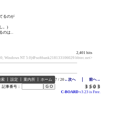
てるのが
し。)
は...
2,401 hits
6.0; Windows NT 5.0)＠softbank218133106029.bbtec.net>
｜
検索
┃
設定
┃
案内所
┃
ホーム
7 / 20
←次へ
前へ→
┃
記事番号：
C-BOARD
v3.23 is Free.