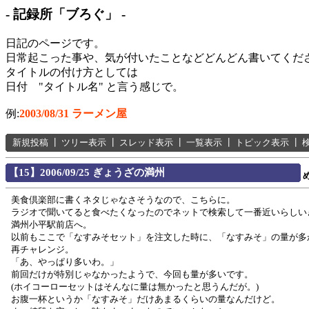
- 記録所「ブろぐ」 -
日記のページです。
日常起こった事や、気が付いたことなどどんどん書いてくだ
タイトルの付け方としては
日付 "タイトル名" と言う感じで。
例:
2003/08/31 ラーメン屋
新規投稿
┃
ツリー表示
┃
スレッド表示
┃
一覧表示
┃
トピック表示
┃
【15】2006/09/25 ぎょうざの満州
美食倶楽部に書くネタじゃなさそうなので、こちらに。
ラジオで聞いてると食べたくなったのでネットで検索して一番近いらしい
満州小平駅前店へ。
以前もここで「なすみそセット」を注文した時に、「なすみそ」の量が多
再チャレンジ。
「あ、やっぱり多いわ。」
前回だけが特別じゃなかったようで、今回も量が多いです。
(ホイコーローセットはそんなに量は無かったと思うんだが。)
お腹一杯というか「なすみそ」だけあまるくらいの量なんだけど。