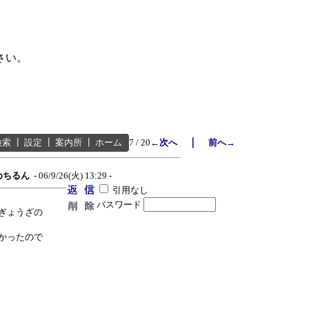
さい。
｜
検索
┃
設定
┃
案内所
┃
ホーム
7 / 20
←次へ
前へ→
めちるん
- 06/9/26(火) 13:29 -
引用なし
パスワード
ぎょうざの
かったので