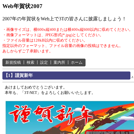
Web年賀状2007
2007年の年賀状をWeb上で3Tの皆さんに披露しましょう！
・画像サイズは、横600x縦400または横400x縦600以内に収めてください。
・画像フォーマットは、JPEG形式(*.jpg)としてください。
・ファイル容量は128kB以内に収めてください。
指定以外のフォーマット、ファイル容量の画像の投稿はできません。
あしからずご了承願います。
新規投稿
┃
検索
┃
設定
┃
案内所
┃
ホーム
【1】謹賀新年
♪
あけましておめでとうございます。
本年も、「3T-NET」をよろしくお願いいたします。