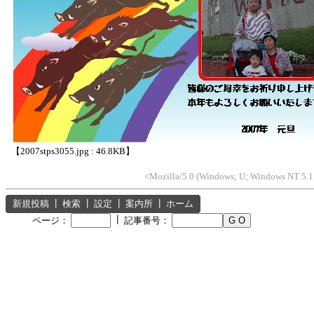
【2007stps3055.jpg : 46.8KB】
<Mozilla/5.0 (Windows; U; Windows NT 5.1;
新規投稿
┃
検索
┃
設定
┃
案内所
┃
ホーム
┃
ページ：
記事番号：