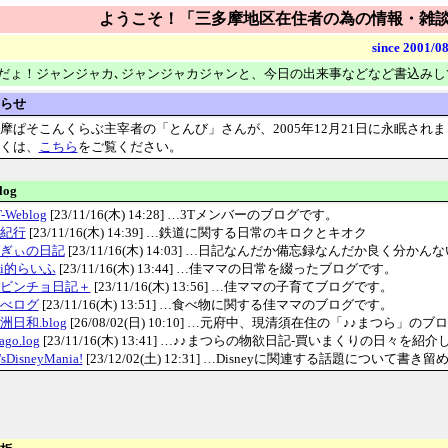
ようこそ！「三多摩地区在住者の為の情報・雑談サ
since 2001/0
だょ！ジャンジャカ､ジャンジャカジャンと、今日の出来事などなど書込みし
らせ
摩ぱそこんくらぶ主宰者の「とんび」さんが、2005年12月21日に永眠され
くは、
こちら
をご覧ください。
log
-Weblog
[
23/11/16(木) 14:28
] …3Tメンバーのブログです。
紀行
[
23/11/16(木) 14:39
] …鉄道に関する日常のキロクとキオク
ぎぃの日記
[
23/11/16(木) 14:03
] …日記なんだか備忘録なんだか良く分かん
ai的らいふ
[
23/11/16(木) 13:44
] …佳ママの日常を綴ったブログです。
ビンチョ日記＋
[
23/11/16(木) 13:56
] …佳ママの子育てブログです。
べログ
[
23/11/16(木) 13:51
] …食べ物に関する佳ママのブログです。
洲日和.blog
[
26/08/02(日) 10:10
] …元府中、現清須在住の「♪♪まつら」のブ
go.log
[
23/11/16(木) 13:41
] …♪♪まつらの物欲日記-買いまくりの日々を紹介し
sDisneyMania!
[
23/12/02(土) 12:31
] …Disneyに関連する話題について書き留