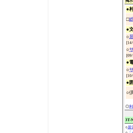
掲示
●
□
●
○
[
14/
○
[
09/
●
○
[
10/
●
○
◎
利
3T
○
居
○
「