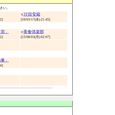
さい。
○
3T目安箱
12
]
[
10/03/17(水) 21:45
]
迷宮」
○
美食倶楽部
22
]
[
15/08/03(月) 02:07
]
の巣」
34
]