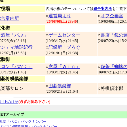
板
村役場
各掲示板のテーマについては
総合案内所
をご覧下
○
運営局より
○
オフ企画室
総合案内所
[
26/08/08(土) 23:40
]
[
10/03/06(土) 20:
文化街
居酒屋「パぶ」
○
ゲームセンター
○
書店「鏡の
07/25(金) 03:16
]
[
10/03/17(水) 21:45
]
[
26/07/23(木) 15:
サンティ地球紀行
○
記録所「ブろぐ」
12/07(月) 15:53
]
[
12/01/01(日) 21:38
]
電脳街
サロン「パなく」
○
窓屋「Ｗｉｎ」
○
喫茶「蜘蛛
03/17(水) 21:45
]
[
10/03/17(水) 21:45
]
[
09/07/21(火) 17:
囲碁将棋倶楽部
○
囲碁倶楽部
倶楽部サロン
○将棋倶楽部
[
26/06/21(日) 21:04
]
用上の注意
(必ずお読み下さい)
-NETアーカイブ
酒屋「パぶ」バックナンバー
パソコン関連情報」バックナンバー