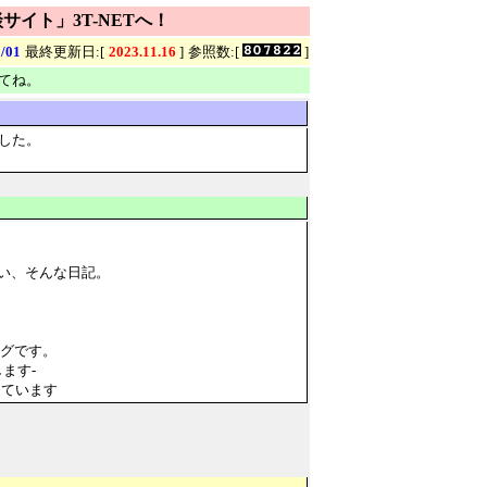
イト」3T-NETへ！
8/01
最終更新日:[
2023.11.16
]
参照数:[
]
てね。
ました。
ない、そんな日記。
ログです。
ます-
めています