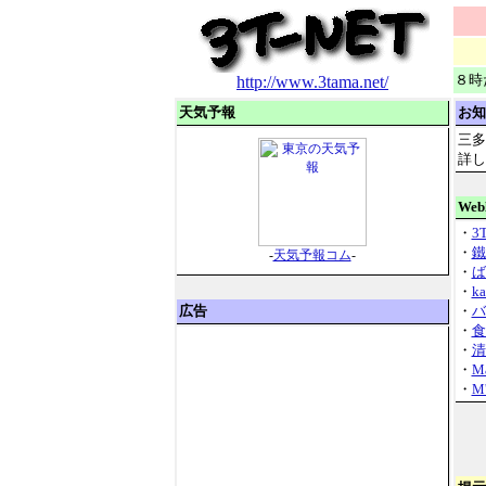
８時
http://www.3tama.net/
天気予報
お知
三多
詳し
Web
・
3T
・
鐵
-
天気予報コム
-
・
ば
・
k
広告
・
バ
・
食
・
清
・
Ma
・
M'