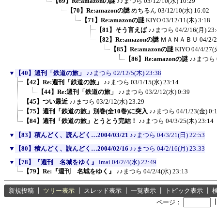
【69】Re:amazonの謎
♪♪まつら
03/12/10(水) 10:29
【70】Re:amazonの謎
めちるん
03/12/10(水) 16:02
【71】Re:amazonの謎
KIYO
03/12/11(木) 3:18
【81】そう言えば
♪♪まつら
04/2/16(月) 23
【82】Re:amazonの謎
ＭＡＮＡＢＵ
04/2/
【85】Re:amazonの謎
KIYO
04/4/27(
【86】Re:amazonの謎
♪♪まつら
▼
【40】週刊「鉄道の旅」
♪♪まつら
02/12/5(木) 23:38
【42】Re:週刊「鉄道の旅」
♪♪まつら
03/1/15(水) 23:14
【44】Re:週刊「鉄道の旅」
♪♪まつら
03/2/12(水) 0:39
【45】つい最近
♪♪まつら
03/2/12(水) 23:29
【75】週刊「鉄道の旅」別巻(全10巻)に突入
♪♪まつら
04/1/23(金) 0:
【84】週刊「鉄道の旅」とうとう完結！
♪♪まつら
04/3/25(木) 23:14
▼
【83】積んどく、読んどく…2004/03/21
♪♪まつら
04/3/21(日) 22:53
▼
【80】積んどく、読んどく…2004/02/16
♪♪まつら
04/2/16(月) 23:33
▼
【78】『週刊 名城をゆく』
imai
04/2/4(水) 22:49
【79】Re:『週刊 名城をゆく』
♪♪まつら
04/2/4(水) 23:13
新規投稿
┃
ツリー表示
┃
スレッド表示
┃
一覧表示
┃
トピック表示
┃
ページ：