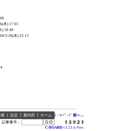
:48
26(木) 17:01
火) 18:49
04/5/26(水) 23:13
14
検索
┃
設定
┃
案内所
┃
ホーム
1 / 4 ﾍﾟｰｼﾞ
前へ→
┃
記事番号：
C-BOARD
v3.23 is Free.