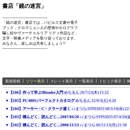
書店「鏡の迷宮」
---------------------------------------
「鏡の迷宮」書店では，パピルス文書や電子
ブック，クロマニョン人の壁画やホログラフ
騙し絵やヴァーチャルリア リティ作品など，
文字・映像メディアを取り扱っております。
みなさん，楽しみは共有しましょう!?
---------------------------------------
新規投稿
┃
ツリー表示
┃
スレッド表示
┃
一覧表示
┃
トピック表示
┃
▼
【106】作って学ぶ!Blender入門
めちるん
26/7/23(木) 15:22
▼
【105】PC-8801パーフェクトカタログ
めちるん
22/9/3(土) 4:20
▼
【104】アーサー・C・クラーク逝く
♪♪まつら/STPS3055
08/3/19(水) 22
▼
【103】積んどく、読んどく…2007/04/20
♪♪まつら/STPS3055
07/4/20(金
▼
【102】積んどく、読んどく…2006/11/13
♪♪まつら
06/11/13(月) 21:58