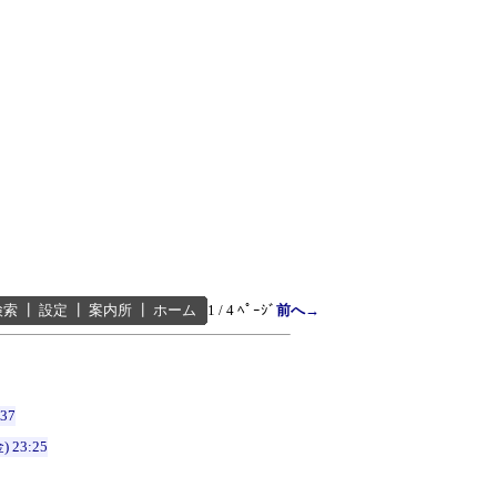
検索
┃
設定
┃
案内所
┃
ホーム
1 / 4 ﾍﾟｰｼﾞ
前へ→
:37
) 23:25