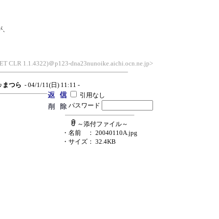
が、
.NET CLR 1.1.4322)＠p123-dna23nunoike.aichi.ocn.ne.jp>
♪♪まつら
- 04/1/11(日) 11:11 -
引用なし
パスワード
～添付ファイル～
・名前
： 20040110A.jpg
・サイズ
： 32.4KB