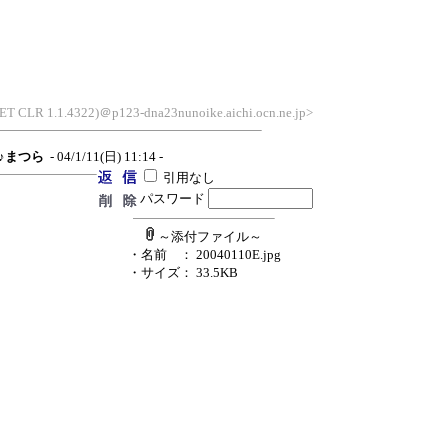
.NET CLR 1.1.4322)＠p123-dna23nunoike.aichi.ocn.ne.jp>
♪♪まつら
- 04/1/11(日) 11:14 -
引用なし
パスワード
～添付ファイル～
・名前
： 20040110E.jpg
・サイズ
： 33.5KB