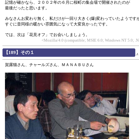
記憶が確かなら、２００２年の６月に桜町の集会場で開催されたのが
最後だったと思います。
みなさんお変わり無く、私だけが一回り大きく(爆)変わっていたようです
すぐに昔同様の暖かい雰囲気になって大変良かったです。
では、次は「花見オフ」でお会いしましょう。
<Mozilla/4.0 (compatible; MSIE 6.0; Windows NT 5.0; 
【189】その１
賀露猫さん、チャールズさん、ＭＡＮＡＢＵさん