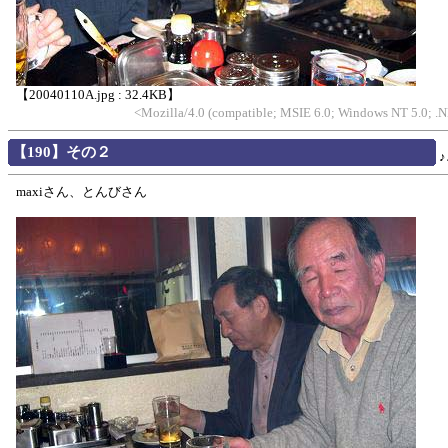
【20040110A.jpg : 32.4KB】
<Mozilla/4.0 (compatible; MSIE 6.0; Windows NT 5.0; 
【190】その２
maxiさん、とんびさん