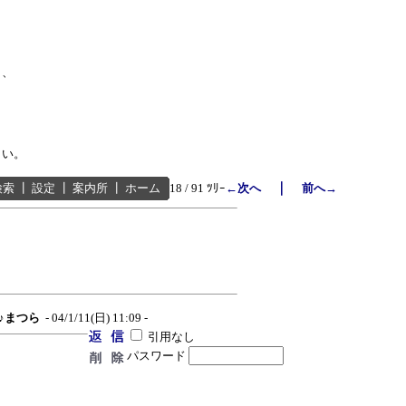
も、
さい。
｜
検索
┃
設定
┃
案内所
┃
ホーム
18 / 91 ﾂﾘｰ
←次へ
前へ→
♪♪まつら
- 04/1/11(日) 11:09 -
引用なし
パスワード