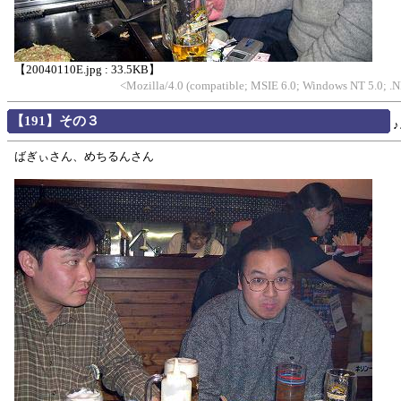
【20040110E.jpg : 33.5KB】
<Mozilla/4.0 (compatible; MSIE 6.0; Windows NT 5.0; 
【191】その３
ばぎぃさん、めちるんさん