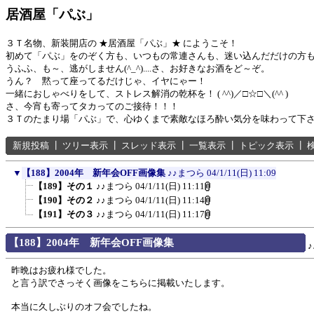
居酒屋「パぶ」
３Ｔ名物、新装開店の ★居酒屋「パぶ」★ にようこそ！
初めて「パぶ」をのぞく方も、いつもの常連さんも、迷い込んだだけの方
うふふ、も～、逃がしません(^_^)....さ、お好きなお酒をど～ぞ。
うん？ 黙って座ってるだけじゃ、イヤにゃー！
一緒におしゃべりをして、ストレス解消の乾杯を！ ( ^^)／□☆□＼(^^ )
さ、今宵も寄ってタカってのご接待！！！
３Ｔのたまり場「パぶ」で、心ゆくまで素敵なほろ酔い気分を味わって下
新規投稿
┃
ツリー表示
┃
スレッド表示
┃
一覧表示
┃
トピック表示
┃
▼
【188】2004年 新年会OFF画像集
♪♪まつら
04/1/11(日) 11:09
【189】その１
♪♪まつら
04/1/11(日) 11:11
【190】その２
♪♪まつら
04/1/11(日) 11:14
【191】その３
♪♪まつら
04/1/11(日) 11:17
【188】2004年 新年会OFF画像集
昨晩はお疲れ様でした。
と言う訳でさっそく画像をこちらに掲載いたします。
本当に久しぶりのオフ会でしたね。