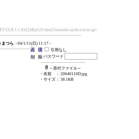
.NET CLR 1.1.4322)＠p123-dna23nunoike.aichi.ocn.ne.jp>
♪♪まつら
- 04/1/11(日) 11:17 -
引用なし
パスワード
～添付ファイル～
・名前
： 20040110D.jpg
・サイズ
： 38.1KB