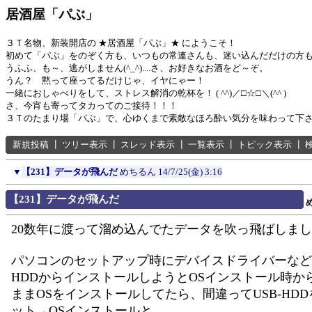
居酒屋「パぶ」
３Ｔ名物、新装開店の ★居酒屋「パぶ」★ にようこそ！
初めて「パぶ」をのぞく方も、いつもの常連さんも、迷い込んだだけの方
うふふ、も～、逃がしません(^_^)....さ、お好きなお酒をど～ぞ。
うん？ 黙って座ってるだけじゃ、イヤにゃー！
一緒におしゃべりをして、ストレス解消の乾杯を！ ( ^^)／□☆□＼(^^ )
さ、今宵も寄ってタカってのご接待！！！
３Ｔのたまり場「パぶ」で、心ゆくまで素敵なほろ酔い気分を味わって下
新規投稿
┃
ツリー表示
┃
スレッド表示
┃
一覧表示
┃
トピック表示
┃
▼
【231】データが飛んだ
めちるん
14/7/25(金) 3:16
【231】データが飛んだ
20数年に渡って溜め込んでたデータを吹っ飛ばしま
パソコンのセットアップ時にデバイスドライバーなどを
HDDからインストールしようとOSインストール時か
ままOSをインストールしてたら、間違ってUSB-HD
ット→OSインストールと。