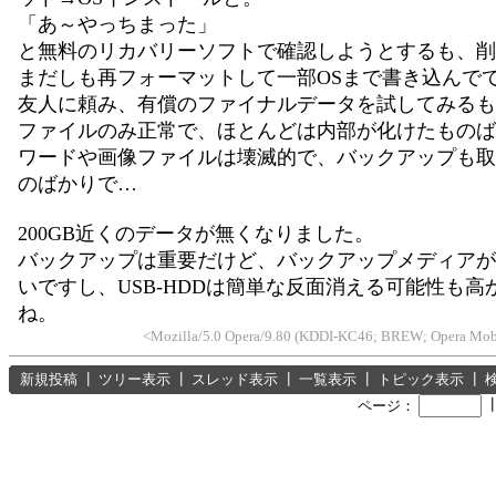
「あ～やっちまった」
と無料のリカバリーソフトで確認しようとするも、削
まだしも再フォーマットして一部OSまで書き込んで
友人に頼み、有償のファイナルデータを試してみるも
ファイルのみ正常で、ほとんどは内部が化けたものば
ワードや画像ファイルは壊滅的で、バックアップも取
のばかりで…
200GB近くのデータが無くなりました。
バックアップは重要だけど、バックアップメディアが
いですし、USB-HDDは簡単な反面消える可能性も高
ね。
<Mozilla/5.0 Opera/9.80 (KDDI-KC46; BREW; Opera Mobi; 
新規投稿
┃
ツリー表示
┃
スレッド表示
┃
一覧表示
┃
トピック表示
┃
ページ：