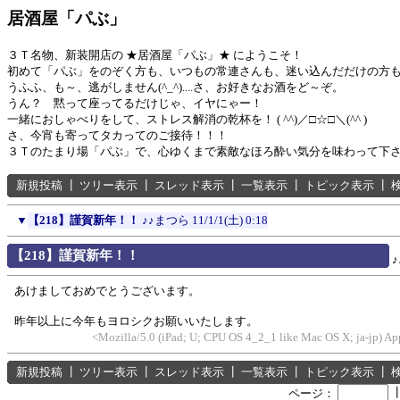
居酒屋「パぶ」
３Ｔ名物、新装開店の ★居酒屋「パぶ」★ にようこそ！
初めて「パぶ」をのぞく方も、いつもの常連さんも、迷い込んだだけの方
うふふ、も～、逃がしません(^_^)....さ、お好きなお酒をど～ぞ。
うん？ 黙って座ってるだけじゃ、イヤにゃー！
一緒におしゃべりをして、ストレス解消の乾杯を！ ( ^^)／□☆□＼(^^ )
さ、今宵も寄ってタカってのご接待！！！
３Ｔのたまり場「パぶ」で、心ゆくまで素敵なほろ酔い気分を味わって下
新規投稿
┃
ツリー表示
┃
スレッド表示
┃
一覧表示
┃
トピック表示
┃
▼
【218】謹賀新年！！
♪♪まつら
11/1/1(土) 0:18
【218】謹賀新年！！
あけましておめでとうございます。
昨年以上に今年もヨロシクお願いいたします。
<Mozilla/5.0 (iPad; U; CPU OS 4_2_1 like Mac OS X; ja-jp) 
新規投稿
┃
ツリー表示
┃
スレッド表示
┃
一覧表示
┃
トピック表示
┃
ページ：