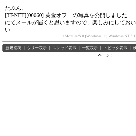
たぶん、
[3T-NET][00060] 黄金オフ の写真を公開しました
にてメールが届くと思いますので、楽しみにしておい
い。
<Mozilla/5.0 (Windows; U; Windows NT 5.1;
新規投稿
┃
ツリー表示
┃
スレッド表示
┃
一覧表示
┃
トピック表示
┃
ページ：