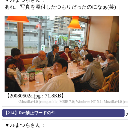
あれ、写真を添付したつもりだったのになぁ(笑)
【20080502a.jpg : 71.8KB】
<Mozilla/4.0 (compatible; MSIE 7.0; Windows NT 5.1; Mozilla/4.0 (
【214】Re:禁止ワードの件
▼♪♪まつらさん：