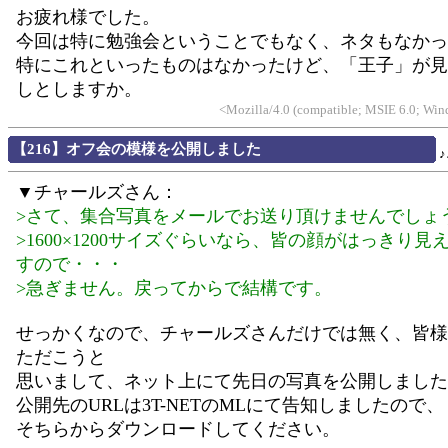
お疲れ様でした。
今回は特に勉強会ということでもなく、ネタもなかっ
特にこれといったものはなかったけど、「王子」が見
しとしますか。
<Mozilla/4.0 (compatible; MSIE 6.0; Wi
【216】オフ会の模様を公開しました
♪
▼チャールズさん：
>さて、集合写真をメールでお送り頂けませんでしょ
>1600×1200サイズぐらいなら、皆の顔がはっきり見
すので・・・
>急ぎません。戻ってからで結構です。
せっかくなので、チャールズさんだけでは無く、皆様
ただこうと
思いまして、ネット上にて先日の写真を公開しました
公開先のURLは3T-NETのMLにて告知しましたので、
そちらからダウンロードしてください。