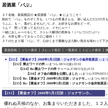
居酒屋「パぶ」
３Ｔ名物、新装開店の ★居酒屋「パぶ」★ にようこそ！
初めて「パぶ」をのぞく方も、いつもの常連さんも、迷い込んだだけの方
うふふ、も～、逃がしません(^_^)....さ、お好きなお酒をど～ぞ。
うん？ 黙って座ってるだけじゃ、イヤにゃー！
一緒におしゃべりをして、ストレス解消の乾杯を！ ( ^^)／□☆□＼(^^ )
さ、今宵も寄ってタカってのご接待！！！
３Ｔのたまり場「パぶ」で、心ゆくまで素敵なほろ酔い気分を味わって下
新規投稿
┃
ツリー表示
┃
スレッド表示
┃
一覧表示
┃
トピック表示
┃
▼
【211】【黄金オフ】2008年5月2日於：ジョナサン小金井前原店
♪♪ま
【212】禁止ワードの件
♪♪まつら
08/5/2(金) 20:02
【214】Re:禁止ワードの件
チャールズ
08/5/3(土) 9:53
【216】オフ会の模様を公開しました
♪♪まつら/STPS3055
【213】Re:【黄金オフ】2008年5月2日於：ジョナサ...
♪♪まつら
08/5
【215】Re:【黄金オフ】2008年5月2日於：ジョナサン小金井前原店
【211】【黄金オフ】2008年5月2日於：ジョナサン小...
優れぬ天候のなか、お集まりいただきました、１２人