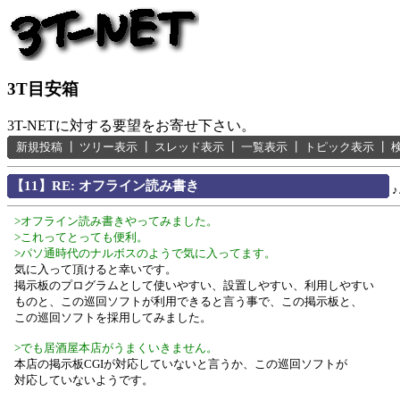
3T目安箱
3T-NETに対する要望をお寄せ下さい。
新規投稿
┃
ツリー表示
┃
スレッド表示
┃
一覧表示
┃
トピック表示
┃
【11】RE: オフライン読み書き
>オフライン読み書きやってみました。
>これってとっても便利。
>パソ通時代のナルボスのようで気に入ってます。
気に入って頂けると幸いです。
掲示板のプログラムとして使いやすい、設置しやすい、利用しやすい
ものと、この巡回ソフトが利用できると言う事で、この掲示板と、
この巡回ソフトを採用してみました。
>でも居酒屋本店がうまくいきません。
本店の掲示板CGIが対応していないと言うか、この巡回ソフトが
対応していないようです。