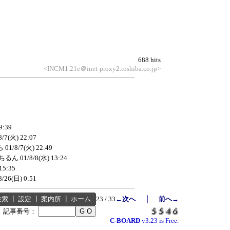
688 hits
<INCM1.21e＠inet-proxy2.toshiba.co.jp>
9:39
8/7(火) 22:07
ら
01/8/7(火) 22:49
ちるん
01/8/8(水) 13:24
15:35
8/26(日) 0:51
｜
検索
┃
設定
┃
案内所
┃
ホーム
23 / 33
←次へ
前へ→
┃
記事番号：
C-BOARD
v3.23 is Free.