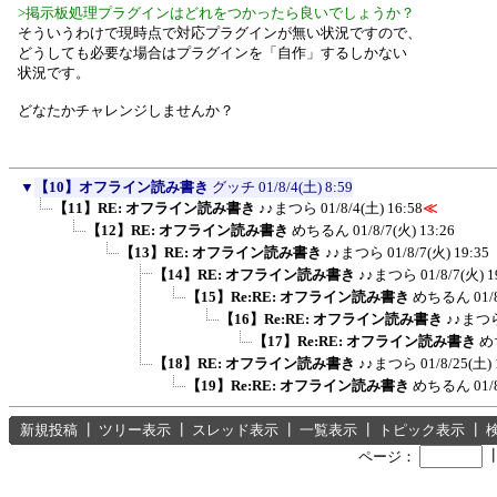
>掲示板処理プラグインはどれをつかったら良いでしょうか？
そういうわけで現時点で対応プラグインが無い状況ですので、
どうしても必要な場合はプラグインを「自作」するしかない
状況です。
どなたかチャレンジしませんか？
▼
【10】オフライン読み書き
グッチ
01/8/4(土) 8:59
【11】RE: オフライン読み書き
♪♪まつら
01/8/4(土) 16:58
≪
【12】RE: オフライン読み書き
めちるん
01/8/7(火) 13:26
【13】RE: オフライン読み書き
♪♪まつら
01/8/7(火) 19:35
【14】RE: オフライン読み書き
♪♪まつら
01/8/7(火) 1
【15】Re:RE: オフライン読み書き
めちるん
01/
【16】Re:RE: オフライン読み書き
♪♪まつ
【17】Re:RE: オフライン読み書き
め
【18】RE: オフライン読み書き
♪♪まつら
01/8/25(土) 
【19】Re:RE: オフライン読み書き
めちるん
01/
新規投稿
┃
ツリー表示
┃
スレッド表示
┃
一覧表示
┃
トピック表示
┃
ページ：