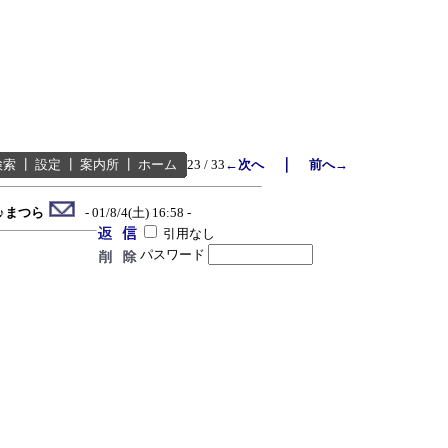
｜
検索
┃
設定
┃
案内所
┃
ホーム
23 / 33
←次へ
前へ→
♪♪まつら
- 01/8/4(土) 16:58 -
引用なし
パスワード