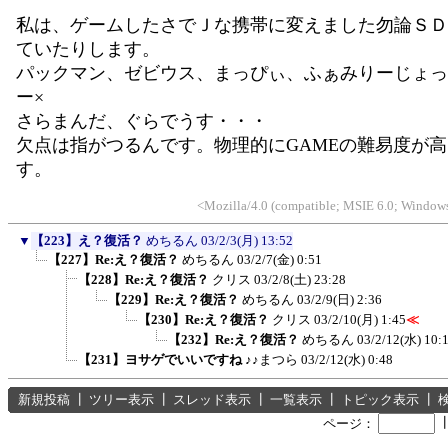
私は、ゲームしたさでＪな携帯に変えました勿論ＳＤ
ていたりします。
パックマン、ゼビウス、まっぴぃ、ふぁみりーじょっ
ー×
さらまんだ、ぐらでうす・・・
欠点は指がつるんです。物理的にGAMEの難易度が
す。
<Mozilla/4.0 (compatible; MSIE 6.0; Window
▼
【223】え？復活？
めちるん
03/2/3(月) 13:52
【227】Re:え？復活？
めちるん
03/2/7(金) 0:51
【228】Re:え？復活？
クリス
03/2/8(土) 23:28
【229】Re:え？復活？
めちるん
03/2/9(日) 2:36
【230】Re:え？復活？
クリス
03/2/10(月) 1:45
≪
【232】Re:え？復活？
めちるん
03/2/12(水) 10:
【231】ヨサゲでいいですね
♪♪まつら
03/2/12(水) 0:48
新規投稿
┃
ツリー表示
┃
スレッド表示
┃
一覧表示
┃
トピック表示
┃
ページ：