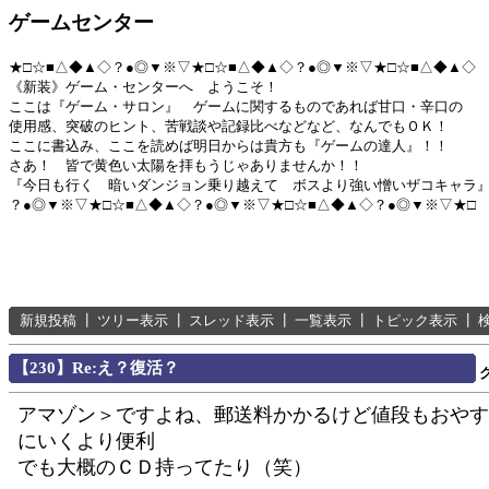
ゲームセンター
★□☆■△◆▲◇？●◎▼※▽★□☆■△◆▲◇？●◎▼※▽★□☆■△◆▲◇
《新装》ゲーム・センターへ ようこそ！
ここは『ゲーム・サロン』 ゲームに関するものであれば甘口・辛口の
使用感、突破のヒント、苦戦談や記録比べなどなど、なんでもＯＫ！
ここに書込み、ここを読めば明日からは貴方も『ゲームの達人』！！
さあ！ 皆で黄色い太陽を拝もうじゃありませんか！！
『今日も行く 暗いダンジョン乗り越えて ボスより強い憎いザコキャラ
？●◎▼※▽★□☆■△◆▲◇？●◎▼※▽★□☆■△◆▲◇？●◎▼※▽★□
新規投稿
┃
ツリー表示
┃
スレッド表示
┃
一覧表示
┃
トピック表示
┃
【230】Re:え？復活？
アマゾン＞ですよね、郵送料かかるけど値段もおやす
にいくより便利
でも大概のＣＤ持ってたり（笑）