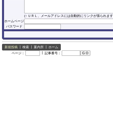
(↑ ＵＲＬ、メールアドレスには自動的にリンクが張られます
ホームページ
パスワード
新規投稿
┃
検索
┃
案内所
┃
ホーム
┃
ページ：
記事番号：