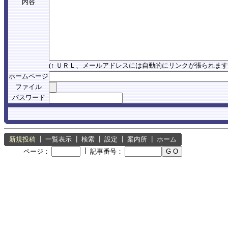
内容
(↑ ＵＲＬ、メールアドレスには自動的にリンクが張られます
ホームページ
ファイル
パスワード
新規投稿
┃
一覧表示
┃
検索
┃
設定
┃
案内所
┃
ホーム
┃
ページ：
記事番号：