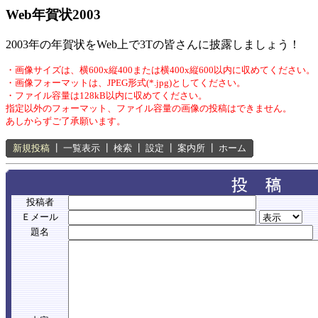
Web年賀状2003
2003年の年賀状をWeb上で3Tの皆さんに披露しましょう！
・画像サイズは、横600x縦400または横400x縦600以内に収めてください。
・画像フォーマットは、JPEG形式(*.jpg)としてください。
・ファイル容量は128kB以内に収めてください。
指定以外のフォーマット、ファイル容量の画像の投稿はできません。
あしからずご了承願います。
新規投稿
┃
一覧表示
┃
検索
┃
設定
┃
案内所
┃
ホーム
投稿者
Ｅメール
題名