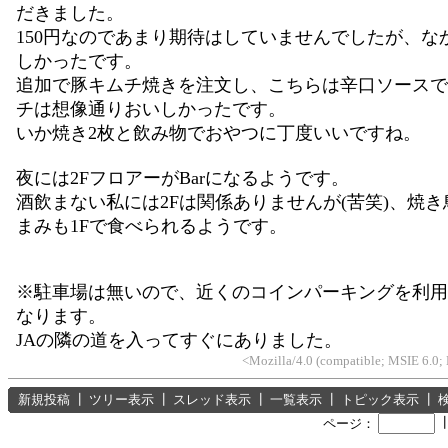
だきました。
150円なのであまり期待はしていませんでしたが、な
しかったです。
追加で豚キムチ焼きを注文し、こちらは辛口ソースで
チは想像通りおいしかったです。
いか焼き2枚と飲み物でおやつに丁度いいですね。
夜には2FフロアーがBarになるようです。
酒飲まない私には2Fは関係ありませんが(苦笑)、焼
まみも1Fで食べられるようです。
※駐車場は無いので、近くのコインパーキングを利用
なります。
JAの隣の道を入ってすぐにありました。
<Mozilla/4.0 (compatible; MSIE 6.0
新規投稿
┃
ツリー表示
┃
スレッド表示
┃
一覧表示
┃
トピック表示
┃
ページ：