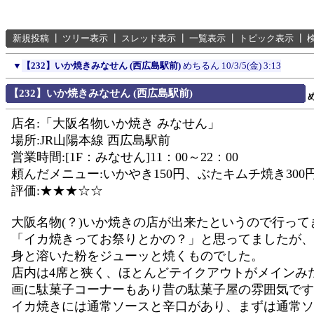
新規投稿
┃
ツリー表示
┃
スレッド表示
┃
一覧表示
┃
トピック表示
┃
▼
【232】いか焼きみなせん (西広島駅前)
めちるん
10/3/5(金) 3:13
【232】いか焼きみなせん (西広島駅前)
店名:「大阪名物いか焼き みなせん」
場所:JR山陽本線 西広島駅前
営業時間:[1F：みなせん]11：00～22：00
頼んだメニュー:いかやき150円、ぶたキムチ焼き300
評価:★★★☆☆
大阪名物(？)いか焼きの店が出来たというので行って
「イカ焼きってお祭りとかの？」と思ってましたが、
身と溶いた粉をジューッと焼くものでした。
店内は4席と狭く、ほとんどテイクアウトがメインみ
画に駄菓子コーナーもあり昔の駄菓子屋の雰囲気です
イカ焼きには通常ソースと辛口があり、まずは通常ソ