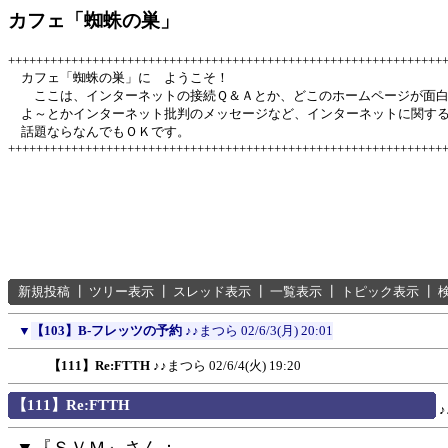
カフェ「蜘蛛の巣」
++++++++++++++++++++++++++++++++++++++++++++++++++++++++++++++
カフェ「蜘蛛の巣」に ようこそ！
ここは、インターネットの接続Ｑ＆Ａとか、どこのホームページが面
よ～とかインターネット批判のメッセージなど、インターネットに関す
話題ならなんでもＯＫです。
++++++++++++++++++++++++++++++++++++++++++++++++++++++++++++++
新規投稿
┃
ツリー表示
┃
スレッド表示
┃
一覧表示
┃
トピック表示
┃
▼
【103】B-フレッツの予約
♪♪まつら
02/6/3(月) 20:01
【111】Re:FTTH
♪♪まつら
02/6/4(火) 19:20
【111】Re:FTTH
▼『ＳＶＭ』さん：