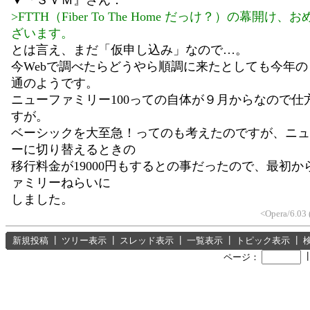
>FTTH（Fiber To The Home だっけ？）の幕開け
ざいます。
とは言え、まだ「仮申し込み」なので…。
今Webで調べたらどうやら順調に来たとしても今年
通のようです。
ニューファミリー100っての自体が９月からなので仕
すが。
ベーシックを大至急！ってのも考えたのですが、ニュ
ーに切り替えるときの
移行料金が19000円もするとの事だったので、最初か
ァミリーねらいに
しました。
<Opera/6.03 
新規投稿
┃
ツリー表示
┃
スレッド表示
┃
一覧表示
┃
トピック表示
┃
ページ：