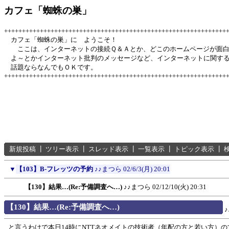
カフェ「蜘蛛の巣」
++++++++++++++++++++++++++++++++++++++++++++++++++++++++++++++
カフェ「蜘蛛の巣」に ようこそ！
ここは、インターネットの接続Ｑ＆Ａとか、どこのホームページが面
よ～とかインターネット批判のメッセージなど、インターネットに関す
話題ならなんでもＯＫです。
++++++++++++++++++++++++++++++++++++++++++++++++++++++++++++++
新規投稿
┃
ツリー表示
┃
スレッド表示
┃
一覧表示
┃
トピック表示
┃
▼
【103】B-フレッツの予約
♪♪まつら
02/6/3(月) 20:01
【130】結果…(Re:予備調査へ…)
♪♪まつら
02/12/10(火) 20:31
【130】結果…(Re:予備調査へ…)
と言うわけで本日14時にNTTネオメイトの技術者（年配の方と若い方）の