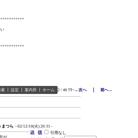
++++++++++++
白い
る
++++++++++++
｜
検索
┃
設定
┃
案内所
┃
ホーム
2 / 46 ﾂﾘｰ
←次へ
前へ→
♪♪まつら
- 02/12/10(火) 20:31 -
引用なし
方が