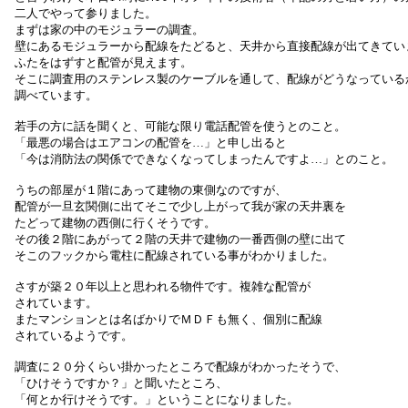
二人でやって参りました。
まずは家の中のモジュラーの調査。
壁にあるモジュラーから配線をたどると、天井から直接配線が出てきてい
ふたをはずすと配管が見えます。
そこに調査用のステンレス製のケーブルを通して、配線がどうなっている
調べています。
若手の方に話を聞くと、可能な限り電話配管を使うとのこと。
「最悪の場合はエアコンの配管を…」と申し出ると
「今は消防法の関係でできなくなってしまったんですよ…」とのこと。
うちの部屋が１階にあって建物の東側なのですが、
配管が一旦玄関側に出てそこで少し上がって我が家の天井裏を
たどって建物の西側に行くそうです。
その後２階にあがって２階の天井で建物の一番西側の壁に出て
そこのフックから電柱に配線されている事がわかりました。
さすが築２０年以上と思われる物件です。複雑な配管が
されています。
またマンションとは名ばかりでＭＤＦも無く、個別に配線
されているようです。
調査に２０分くらい掛かったところで配線がわかったそうで、
「ひけそうですか？」と聞いたところ、
「何とか行けそうです。」ということになりました。