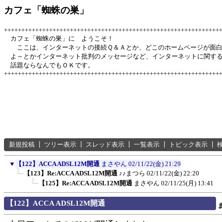
カフェ「蜘蛛の巣」
++++++++++++++++++++++++++++++++++++++++++++++++++++++++++++++
カフェ「蜘蛛の巣」に ようこそ！
ここは、インターネットの接続Ｑ＆Ａとか、どこのホームページが面
よ～とかインターネット批判のメッセージなど、インターネットに関す
話題ならなんでもＯＫです。
++++++++++++++++++++++++++++++++++++++++++++++++++++++++++++++
新規投稿
┃
ツリー表示
┃
スレッド表示
┃
一覧表示
┃
トピック表示
┃
▼
【122】ACCA ADSL12M開通
まさやん
02/11/22(金) 21:29
【123】Re:ACCA ADSL12M開通
♪♪まつら
02/11/22(金) 22:20
【125】Re:ACCA ADSL12M開通
まさやん
02/11/25(月) 13:41
【122】ACCA ADSL12M開通