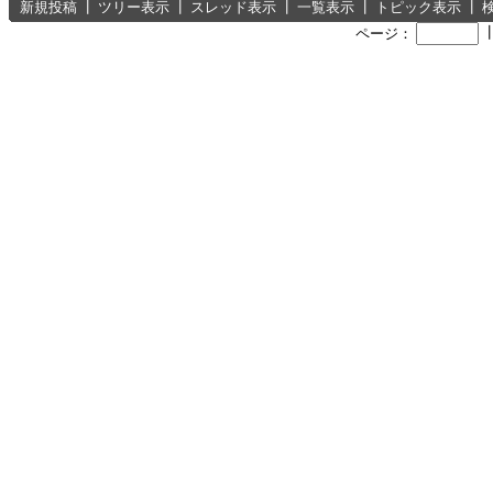
新規投稿
┃
ツリー表示
┃
スレッド表示
┃
一覧表示
┃
トピック表示
┃
ページ：