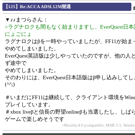
【125】Re:ACCA ADSL12M開通
▼♪♪まつらさん：
>ラグナロクも間もなく始まりますし、EverQuest日
にょごにょ
ラグナロクはβを一時やっていましたが、FF11が始ま
やめてしまいました。
EverQuest英語版は少しやっていたのですが、他の人
ず途中で
やめてしまいました。
そのわりには、EverQuest日本語版はβ申し込みして
(^^;)
＃いまだにFF11は継続して、クライアント環境をWind
プレイしています。
＃xbox liveβと信長の野望onlineβも当選したし、
ゲームで楽しめそうです
<Mozilla/4.0 (compatible; MSIE 5.5; Windo