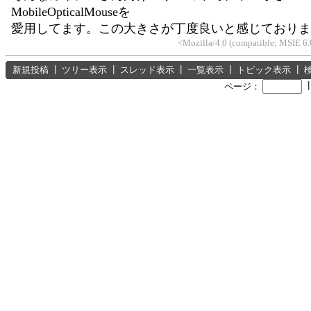
MobileOpticalMouseを
愛用してます。この大きさが丁度良いと感じておりま
<Mozilla/4.0 (compatible; MSIE 
新規投稿
┃
ツリー表示
┃
スレッド表示
┃
一覧表示
┃
トピック表示
┃
ページ：