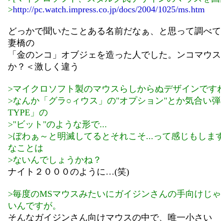
>
http://pc.watch.impress.co.jp/docs/2004/1025/ms.htm
どっかで聞いたことある名前だなぁ、と思って調べて
妻橋の
「金のンコ」オブジェを造った人でした。ンコマウス
か？＜激しく違う
>マイクロソフト製のマウスらしからぬデザインです
>なんか「グラ○ィウス」の"オプション"とか気合い弾
TYPE」の
>"ビット"のような形で...
>ぼわぁ～と明滅してるとそれこそ...って感じもしま
なことは
>ないんでしょうかね？
ナイト２０００のように…(笑)
>毎度のMSマウスみたいにガイジンさんの手向けじ
いんですが。
そんなガイジンさん向けマウスの中で、唯一小さい