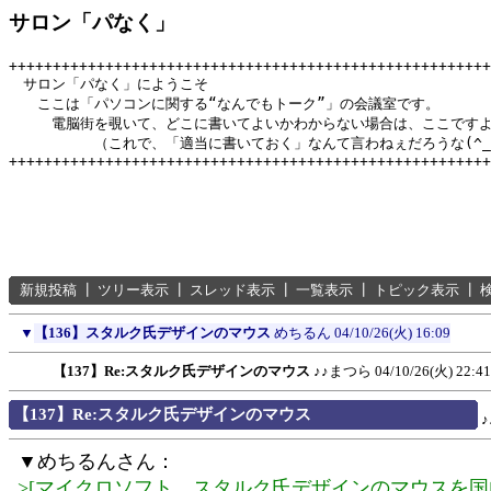
サロン「パなく」
+++++++++++++++++++++++++++++++++++++++++++++++++++++++
　サロン「パなく」にようこそ

　　ここは「パソコンに関する“なんでもトーク”」の会議室です。

　　　電脳街を覗いて、どこに書いてよいかわからない場合は、ここですよ
　　　　　　（これで、「適当に書いておく」なんて言わねぇだろうな(^_^
新規投稿
┃
ツリー表示
┃
スレッド表示
┃
一覧表示
┃
トピック表示
┃
▼
【136】スタルク氏デザインのマウス
めちるん
04/10/26(火) 16:09
【137】Re:スタルク氏デザインのマウス
♪♪まつら
04/10/26(火) 22:41
【137】Re:スタルク氏デザインのマウス
▼めちるんさん：
>[マイクロソフト、スタルク氏デザインのマウスを国