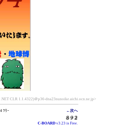
; .NET CLR 1.1.4322)＠p36-dna23nunoike.aichi.ocn.ne.jp>
 4 ﾂﾘｰ
←次へ
C-BOARD
v3.23 is Free.