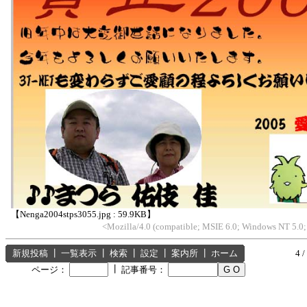
【Nenga2004stps3055.jpg : 59.9KB】
<Mozilla/4.0 (compatible; MSIE 6.0; Windows NT 5.0
新規投稿
┃
一覧表示
┃
検索
┃
設定
┃
案内所
┃
ホーム
4 /
┃
ページ：
記事番号：