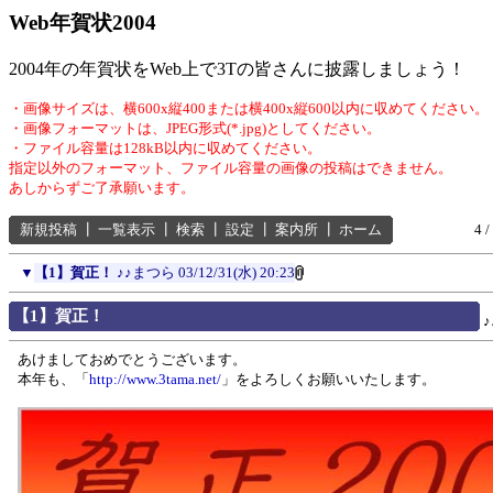
Web年賀状2004
2004年の年賀状をWeb上で3Tの皆さんに披露しましょう！
・画像サイズは、横600x縦400または横400x縦600以内に収めてください。
・画像フォーマットは、JPEG形式(*.jpg)としてください。
・ファイル容量は128kB以内に収めてください。
指定以外のフォーマット、ファイル容量の画像の投稿はできません。
あしからずご了承願います。
新規投稿
┃
一覧表示
┃
検索
┃
設定
┃
案内所
┃
ホーム
4 /
▼
【1】賀正！
♪♪まつら
03/12/31(水) 20:23
【1】賀正！
あけましておめでとうございます。
本年も、「
http://www.3tama.net/
」をよろしくお願いいたします。