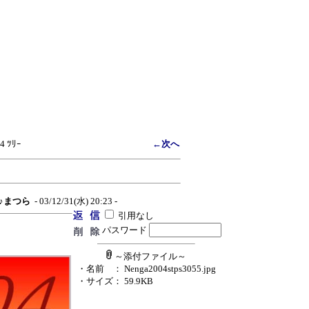
 4 ﾂﾘｰ
←次へ
♪♪まつら
- 03/12/31(水) 20:23 -
引用なし
パスワード
～添付ファイル～
・名前
： Nenga2004stps3055.jpg
・サイズ
： 59.9KB