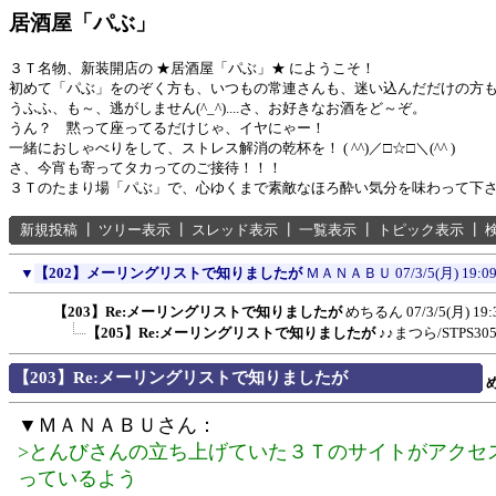
居酒屋「パぶ」
３Ｔ名物、新装開店の ★居酒屋「パぶ」★ にようこそ！
初めて「パぶ」をのぞく方も、いつもの常連さんも、迷い込んだだけの方
うふふ、も～、逃がしません(^_^)....さ、お好きなお酒をど～ぞ。
うん？ 黙って座ってるだけじゃ、イヤにゃー！
一緒におしゃべりをして、ストレス解消の乾杯を！ ( ^^)／□☆□＼(^^ )
さ、今宵も寄ってタカってのご接待！！！
３Ｔのたまり場「パぶ」で、心ゆくまで素敵なほろ酔い気分を味わって下
新規投稿
┃
ツリー表示
┃
スレッド表示
┃
一覧表示
┃
トピック表示
┃
▼
【202】メーリングリストで知りましたが
ＭＡＮＡＢＵ
07/3/5(月) 19:0
【203】Re:メーリングリストで知りましたが
めちるん
07/3/5(月) 19:
【205】Re:メーリングリストで知りましたが
♪♪まつら/STPS30
【203】Re:メーリングリストで知りましたが
▼ＭＡＮＡＢＵさん：
>とんびさんの立ち上げていた３Ｔのサイトがアクセ
っているよう