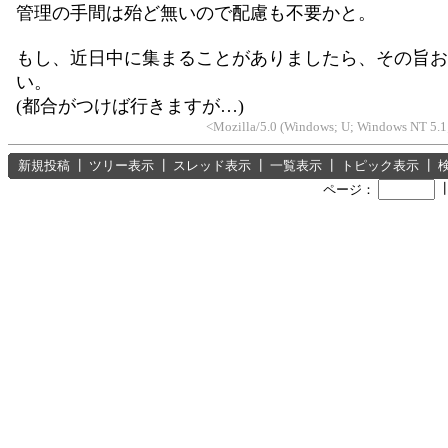
管理の手間は殆ど無いので配慮も不要かと。
もし、近日中に集まることがありましたら、その旨お
い。
(都合がつけば行きますが…)
<Mozilla/5.0 (Windows; U; Windows NT 5.1;
新規投稿
┃
ツリー表示
┃
スレッド表示
┃
一覧表示
┃
トピック表示
┃
ページ：