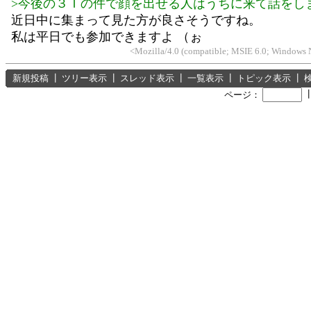
>今後の３Ｔの件で顔を出せる人はうちに来て話をし
近日中に集まって見た方が良さそうですね。
私は平日でも参加できますよ （ぉ
<Mozilla/4.0 (compatible; MSIE 6.0; Windows N
新規投稿
┃
ツリー表示
┃
スレッド表示
┃
一覧表示
┃
トピック表示
┃
ページ：