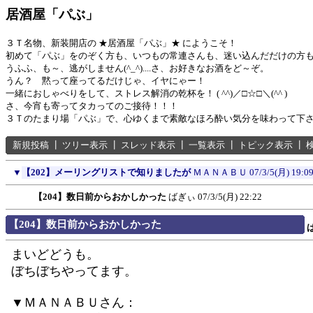
居酒屋「パぶ」
３Ｔ名物、新装開店の ★居酒屋「パぶ」★ にようこそ！
初めて「パぶ」をのぞく方も、いつもの常連さんも、迷い込んだだけの方
うふふ、も～、逃がしません(^_^)....さ、お好きなお酒をど～ぞ。
うん？ 黙って座ってるだけじゃ、イヤにゃー！
一緒におしゃべりをして、ストレス解消の乾杯を！ ( ^^)／□☆□＼(^^ )
さ、今宵も寄ってタカってのご接待！！！
３Ｔのたまり場「パぶ」で、心ゆくまで素敵なほろ酔い気分を味わって下
新規投稿
┃
ツリー表示
┃
スレッド表示
┃
一覧表示
┃
トピック表示
┃
▼
【202】メーリングリストで知りましたが
ＭＡＮＡＢＵ
07/3/5(月) 19:0
【204】数日前からおかしかった
ばぎぃ
07/3/5(月) 22:22
【204】数日前からおかしかった
まいどどうも。
ぼちぼちやってます。
▼ＭＡＮＡＢＵさん：