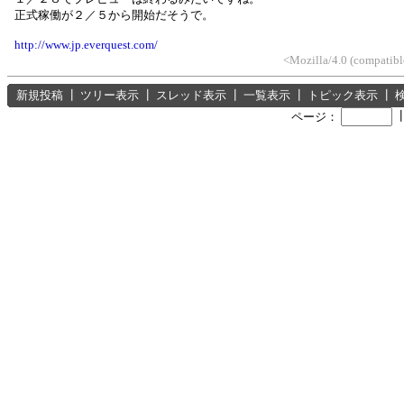
正式稼働が２／５から開始だそうで。
http://www.jp.everquest.com/
<Mozilla/4.0 (compatib
新規投稿
┃
ツリー表示
┃
スレッド表示
┃
一覧表示
┃
トピック表示
┃
ページ：