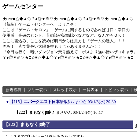
ゲームセンター
★□☆■△◆▲◇？●◎▼※▽★□☆■△◆▲◇？●◎▼※▽★□☆■△◆▲◇
《新装》ゲーム・センターへ ようこそ！
ここは『ゲーム・サロン』 ゲームに関するものであれば甘口・辛口の
使用感、突破のヒント、苦戦談や記録比べなどなど、なんでもＯＫ！
ここに書込み、ここを読めば明日からは貴方も『ゲームの達人』！！
さあ！ 皆で黄色い太陽を拝もうじゃありませんか！！
『今日も行く 暗いダンジョン乗り越えて ボスより強い憎いザコキャラ
？●◎▼※▽★□☆■△◆▲◇？●◎▼※▽★□☆■△◆▲◇？●◎▼※▽★□
新規投稿
┃
ツリー表示
┃
スレッド表示
┃
一覧表示
┃
トピック表示
┃
▼
【215】エバークエスト日本語版β
♪♪まつら
03/1/8(水) 20:30
【222】まもなくβ終了
まさやん
03/1/24(金) 16:17
【222】まもなくβ終了
１／２８でプレビューは終わるみたいですね。