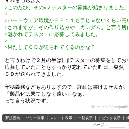
▼♪♪まつらさん：
>このたび、そのα２テスターの募集が始まりました
>
>ハードウェア環境がＦＦ１１も目じゃないくらい高
>されますが、その作り込みや「ガンダム」と言う所
>魅かれてテスターに応募してみました。
>
>果たしてＣＤが送られてくるのかな？
と言うわけで２月の半ばにβテスターの募集をしてお
応募していたことをすっかり忘れていた昨日、突然
ＣＤが送られてきました。
守秘義務などもありますので、詳細は書けませんが、
「製品化は果てしなく遠い」なぁ、
って言う状況です。
<Mozilla/4.0 (compatib
新規投稿
┃
ツリー表示
┃
スレッド表示
┃
一覧表示
┃
トピック表示
┃
ページ：