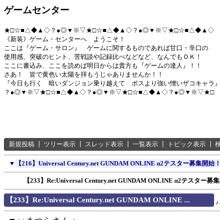
ゲームセンター
★□☆■△◆▲◇？●◎▼※▽★□☆■△◆▲◇？●◎▼※▽★□☆■△◆▲◇
《新装》ゲーム・センターへ ようこそ！
ここは『ゲーム・サロン』 ゲームに関するものであれば甘口・辛口の
使用感、突破のヒント、苦戦談や記録比べなどなど、なんでもＯＫ！
ここに書込み、ここを読めば明日からは貴方も『ゲームの達人』！！
さあ！ 皆で黄色い太陽を拝もうじゃありませんか！！
『今日も行く 暗いダンジョン乗り越えて ボスより強い憎いザコキャラ
？●◎▼※▽★□☆■△◆▲◇？●◎▼※▽★□☆■△◆▲◇？●◎▼※▽★□
新規投稿
┃
ツリー表示
┃
スレッド表示
┃
一覧表示
┃
トピック表示
┃
▼
【216】Universal Century.net GUNDAM ONLINE α2テスター募集開始
【233】Re:Universal Century.net GUNDAM ONLINE α2テスタ
【233】Re:Universal Century.net GUNDAM ONLINE ...