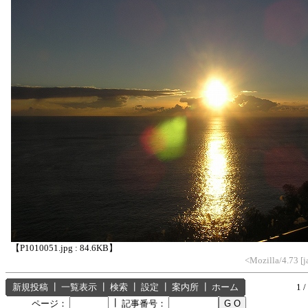
【P1010051.jpg : 84.6KB】
<Mozilla/4.73 [
新規投稿
┃
一覧表示
┃
検索
┃
設定
┃
案内所
┃
ホーム
1 /
┃
ページ：
記事番号：