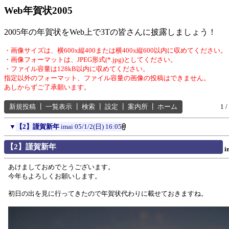
Web年賀状2005
2005年の年賀状をWeb上で3Tの皆さんに披露しましょう！
・画像サイズは、横600x縦400または横400x縦600以内に収めてください。
・画像フォーマットは、JPEG形式(*.jpg)としてください。
・ファイル容量は128kB以内に収めてください。
指定以外のフォーマット、ファイル容量の画像の投稿はできません。
あしからずご了承願います。
新規投稿
┃
一覧表示
┃
検索
┃
設定
┃
案内所
┃
ホーム
1 /
▼
【2】謹賀新年
imai
05/1/2(日) 16:05
【2】謹賀新年
i
あけましておめでとうございます。
今年もよろしくお願いします。
初日の出を見に行ってきたので年賀状代わりに載せておきますね。