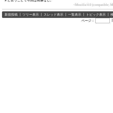
＃と言うことで今回は画像なし。
<Mozilla/4.0 (compatible; 
新規投稿
┃
ツリー表示
┃
スレッド表示
┃
一覧表示
┃
トピック表示
┃
ページ：