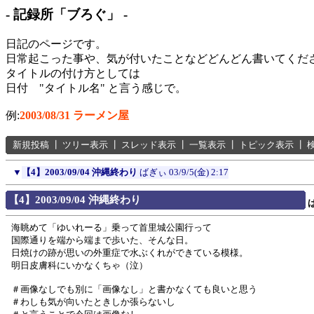
- 記録所「ブろぐ」 -
日記のページです。
日常起こった事や、気が付いたことなどどんどん書いてくだ
タイトルの付け方としては
日付 "タイトル名" と言う感じで。
例:
2003/08/31 ラーメン屋
新規投稿
┃
ツリー表示
┃
スレッド表示
┃
一覧表示
┃
トピック表示
┃
▼
【4】2003/09/04 沖縄終わり
ばぎぃ
03/9/5(金) 2:17
【4】2003/09/04 沖縄終わり
海眺めて「ゆいれーる」乗って首里城公園行って
国際通りを端から端まで歩いた、そんな日。
日焼けの跡が思いの外重症で水ぶくれができている模様。
明日皮膚科にいかなくちゃ（泣）
＃画像なしでも別に「画像なし」と書かなくても良いと思う
＃わしも気が向いたときしか張らないし