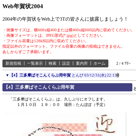
Web年賀状2004
2004年の年賀状をWeb上で3Tの皆さんに披露しましょう！
・画像サイズは、横600x縦400または横400x縦600以内に収めてください。
・画像フォーマットは、JPEG形式(*.jpg)としてください。
・ファイル容量は128kB以内に収めてください。
指定以外のフォーマット、ファイル容量の画像の投稿はできません。
あしからずご了承願います。
新規投稿
┃
一覧表示
┃
検索
┃
設定
┃
案内所
┃
ホーム
2 / 4 ﾂﾘｰ
▼
【4】三多摩ぱそこんくらぶ用年賀
とんび
03/12/31(水) 22:13
【4】三多摩ぱそこんくらぶ用年賀
「三多摩ぱそこんくらぶ」は、久しぶりにオフします。
１月１０日 １９：００ 場所：たんぽぽ（予定）