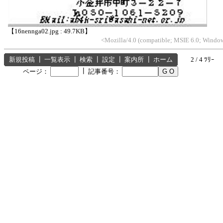
【16nennga02.jpg : 49.7KB】
<Mozilla/4.0 (compatible; MSIE 6.0; Win
新規投稿
┃
一覧表示
┃
検索
┃
設定
┃
案内所
┃
ホーム
2 / 4 ﾂﾘｰ
┃
ページ：
記事番号：