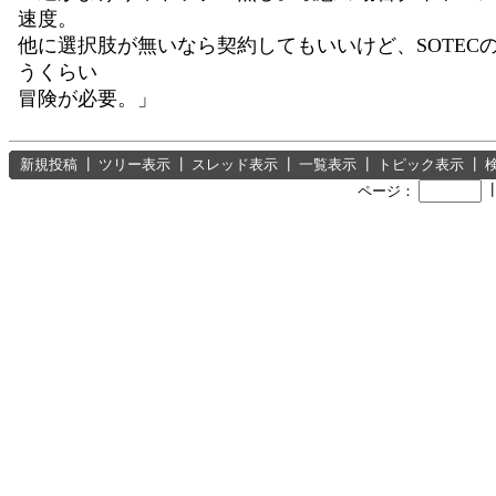
速度。
他に選択肢が無いなら契約してもいいけど、SOTEC
うくらい
冒険が必要。」
新規投稿
┃
ツリー表示
┃
スレッド表示
┃
一覧表示
┃
トピック表示
┃
ページ：