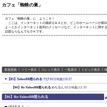
カフェ「蜘蛛の巣」
++++++++++++++++++++++++++++++++++++++++++++++++++++++++++++++
カフェ「蜘蛛の巣」に ようこそ！
ここは、インターネットの接続Ｑ＆Ａとか、どこのホームページが面
よ～とかインターネット批判のメッセージなど、インターネットに関す
話題ならなんでもＯＫです。
++++++++++++++++++++++++++++++++++++++++++++++++++++++++++++++
新規投稿
┃
ツリー表示
┃
スレッド表示
┃
一覧表示
┃
トピック表示
┃
▼
【85】YahooBB怒られる
でび
02/2/8(金) 10:37
【86】Re:YahooBB怒られる
めちるん
02/2/8(金) 12:35
【86】Re:YahooBB怒られる
▼でびさん：