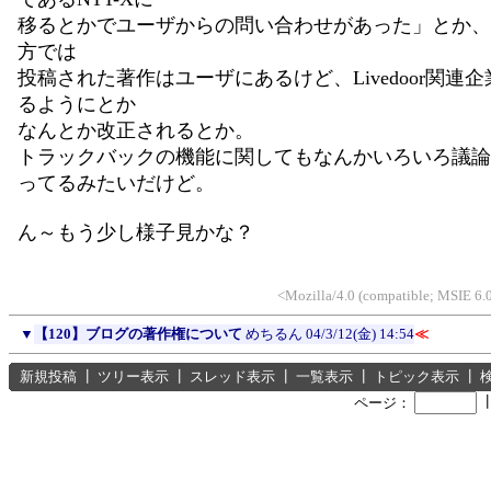
移るとかでユーザからの問い合わせがあった」とか、Liv
方では
投稿された著作はユーザにあるけど、Livedoor関連
るようにとか
なんとか改正されるとか。
トラックバックの機能に関してもなんかいろいろ議論
ってるみたいだけど。
ん～もう少し様子見かな？
<Mozilla/4.0 (compatible; MSIE 
▼
【120】ブログの著作権について
めちるん
04/3/12(金) 14:54
≪
新規投稿
┃
ツリー表示
┃
スレッド表示
┃
一覧表示
┃
トピック表示
┃
ページ：