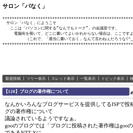
サロン「パなく」
+++++++++++++++++++++++++++++++++++++++++++++++++++++++
　サロン「パなく」にようこそ

　　ここは「パソコンに関する“なんでもトーク”」の会議室です。

　　　電脳街を覗いて、どこに書いてよいかわからない場合は、ここですよ
　　　　　　（これで、「適当に書いておく」なんて言わねぇだろうな(^_^
新規投稿
┃
ツリー表示
┃
スレッド表示
┃
一覧表示
┃
トピック表示
┃
【120】ブログの著作権について
なんかいろんなブログサービスを提供してるISPで投
グの著作権について
議論されているようですなぁ。
gooのブログでは「ブログに投稿された著作権はgoo
であるNTT-Xに