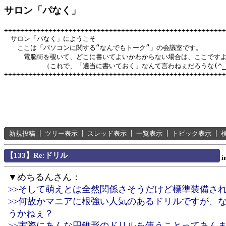
サロン「パなく」
+++++++++++++++++++++++++++++++++++++++++++++++++++++++
　サロン「パなく」にようこそ

　　ここは「パソコンに関する“なんでもトーク”」の会議室です。

　　　電脳街を覗いて、どこに書いてよいかわからない場合は、ここですよ
　　　　　　（これで、「適当に書いておく」なんて言わねぇだろうな(^_^
新規投稿
┃
ツリー表示
┃
スレッド表示
┃
一覧表示
┃
トピック表示
┃
【133】Re:ドリル
i
▼めちるんさん：
>>そして萌えとは全然関係さそうだけど標準装備さ
>>何故かマニアに根強い人気のあるドリルですが、
うかねぇ？
>>実際にあんな円錐形のドリルを使うことってあん