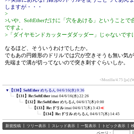
しますが・・・
>
>いや、SoftEtherだけに「穴をあける」ということ
ですよ。
>「ダイヤモンドカッターダダッダー」じゃないです
なるほど、そういうわけでしたか。
でもあの円錐形のドリルでは穴が空きそうも無い気が
先端まで溝が切ってないので突き刺すぐらいしか。
<Mozilla/4.75 [ja] 
▼
【130】SoftEther
めちるん
04/6/16(水) 9:36
【131】Re:SoftEther
imai
04/6/16(水) 22:26
【132】Re:SoftEther
めちるん
04/6/17(木) 0:00
【133】Re:ドリル
imai
04/6/17(木) 3:43
≪
【134】Re:ドリル
めちるん
04/6/17(木) 14:45
新規投稿
┃
ツリー表示
┃
スレッド表示
┃
一覧表示
┃
トピック表示
┃
ページ：