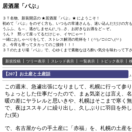
居酒屋「パぶ」
３Ｔ名物、新装開店の ★居酒屋「パぶ」★ にようこそ！
初めて「パぶ」をのぞく方も、いつもの常連さんも、迷い込んだだけの方
うふふ、も～、逃がしません(^_^)....さ、お好きなお酒をど～ぞ。
うん？ 黙って座ってるだけじゃ、イヤにゃー！
一緒におしゃべりをして、ストレス解消の乾杯を！ ( ^^)／□☆□＼(^^ )
さ、今宵も寄ってタカってのご接待！！！
３Ｔのたまり場「パぶ」で、心ゆくまで素敵なほろ酔い気分を味わって下
新規投稿
┃
ツリー表示
┃
スレッド表示
┃
一覧表示
┃
トピック表示
┃
【207】お土産と土産話
♪
この週末、急遽出張になりまして、札幌に行って参り
ちょっとした仕事だったので、まぁ気楽とは言え、名
暖の差にヤラレルと思いきや、札幌はそこまで寒く無
で、夜はススキノに繰り出し、久しぶりに羽目を外し
た(笑)
で、名古屋からの手土産に「赤福」を、札幌の土産を