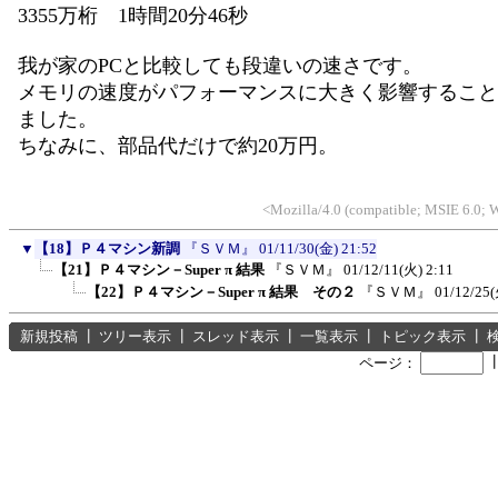
3355万桁 1時間20分46秒
我が家のPCと比較しても段違いの速さです。
メモリの速度がパフォーマンスに大きく影響すること
ました。
ちなみに、部品代だけで約20万円。
<Mozilla/4.0 (compatible; MSIE 6.0;
▼
【18】Ｐ４マシン新調
『ＳＶＭ』
01/11/30(金) 21:52
【21】Ｐ４マシン－Super π 結果
『ＳＶＭ』
01/12/11(火) 2:11
【22】Ｐ４マシン－Super π 結果 その２
『ＳＶＭ』
01/12/25(
新規投稿
┃
ツリー表示
┃
スレッド表示
┃
一覧表示
┃
トピック表示
┃
ページ：