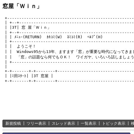
窓屋「Ｗｉｎ」
 +-----------------------------------------------------
 | +--+------------------------------------------------
 | |3T| 窓 屋「Ｗｉｎ」                                   
 | +--+------------------------------------------------
 | | ﾒﾆｭｰ(RETURN)  ｶｷｺﾐ(W)  ﾖﾐｺﾐ(R)  ﾍﾙﾌﾟ(H)　　　　　　
 | +---------------------------------------------------
 | |  ようこそ！                                          
 | |  Windows95から13年、ますます「窓」が重要な時代になってきました
 | |  「窓」の話題なら何でもＯＫ！  ワイガヤ、いろいろ話しましょう！  
 | +---------------------------------------------------
 |                                                     
 +-+-------+-+--------+--------------------------------
 | |ﾐ田ｽﾀｰﾄ| |3T 窓屋 |                                 
新規投稿
┃
ツリー表示
┃
スレッド表示
┃
一覧表示
┃
トピック表示
┃